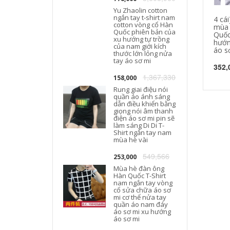
Yu Zhaolin cotton
ngắn tay t-shirt nam
4 cái
cotton vòng cổ Hàn
mùa 
T
Quốc phiên bản của
Quốc
xu hướng tự trồng
hướn
của nam giới kích
áo s
thước lớn lỏng nửa
tay áo sơ mi
352,
1,367,330
158,000
Rung giai điệu nói
quần áo ánh sáng
dẫn điều khiển bằng
giọng nói âm thanh
điện áo sơ mi pin sẽ
làm sáng Di Di T-
Shirt ngắn tay nam
mùa hè vài
549,566
253,000
Mùa hè đàn ông
Hàn Quốc T-Shirt
nam ngắn tay vòng
cổ sửa chữa áo sơ
mi cơ thể nửa tay
quần áo nam đáy
áo sơ mi xu hướng
áo sơ mi