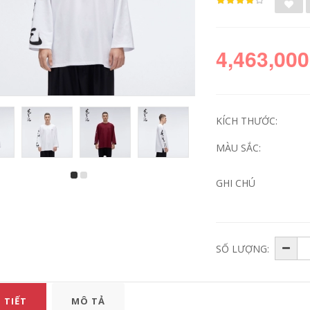
4,463,000
KÍCH THƯỚC:
MÀU SẮC:
GHI CHÚ
Mùa hè sọc ngắn
Người đàn ông
tay áo thun của
trung niên của ngắn
nam giới phù hợp
tay t-shirt vòng cổ
với phiên bản Hàn
phần mùa hè lỏng
Quốc của xu hướng
trung niên nam
giản dị hoang dã
cotton áo sơ mi cha
đẹp trai áo polo ve
cha nạp
SỐ LƯỢNG:
áo bộ quần áo
636,360
246,000
980,330
576,000
Mark Huafei nam
 TIẾT
MÔ TẢ
Áo phông nam có
2018 mùa hè băng