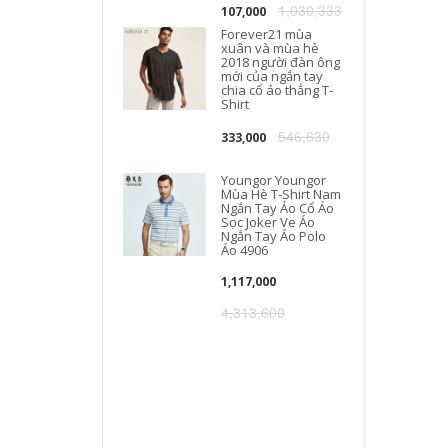
1,030,333
107,000
Forever21 mùa
xuân và mùa hè
2018 người đàn ông
mới của ngắn tay
chia cổ áo thẳng T-
Shirt
546,630
333,000
Youngor Youngor
Mùa Hè T-Shirt Nam
Ngắn Tay Áo Cổ Áo
Sọc Joker Ve Áo
Ngắn Tay Áo Polo
Áo 4906
1,117,000
4,313,600