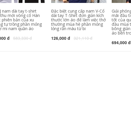
Forever21
t-shirt tùy chỉnh văn
hóa công ty áo sơ
mi làm việc quần áo
546,630
] nam dài tay t-shirt
Đặc biệt cung cấp nam V-Cổ
Giải phón
302,000
quảng cáo áo sơ mi
thu mới vòng cổ Hàn
dài tay T-Shirt đơn giản kích
mãi đầu t
inh khiết trắng T-
in diy ngắn tay đồng
 phiên bản của xu
thước lớn áo để làm việc thở
tốt của qu
Shirt nam giới và
phục đội
g tự trồng phần mỏng
thường mùa hè phần mỏng
đầu mùa t
phụ nữ ngắn tay
ơ mi nam quần áo
lỏng rắn màu từ bi
bông giản 
màu rắn t-shirt nửa
343,130
158,000
áo bên tr
tay cotton trống cơ
000 đ
583,330 đ
126,000 đ
321,110 đ
sở quảng cáo áo
C9 Cloud9 đội ngũ
694,000 đ
mùa xuân và mùa
dịch vụ chính thức
hè mùa thu cổ tròn
League Of Legends
e-đội thể thao
cotton ngắn tay tấm
324,780
60,000
vải liệm Jedi T-Shirt
Jiu Mu Wang Nam
nam
Ngắn Tay Áo T-Shirt
2018 Mùa Hè Mới
1,118,000
Thoải Mái Slim
Thanh Niên của
1,367,330
Nam Giới Rắn Màu
Ve Áo Polo áo sơ mi
Mùa hè Ai Meng Te
Jiao 100% lụa ngắn
tay T-Shirt trung
2,021,230
940,000
niên cha kích thước
Nửa tay áo trai tinh
lớn băng lụa nam
khiết màu tinh khiết
màu rắn T-Shirt
trắng Hàn Quốc xu
hướng quần áo T-
2,881,660
510,000
Shirt mùa hè t-shirt
桖 sinh viên hoang
Hồng Kông phong
dã Slim ngắn tay áo
cách văn học xu