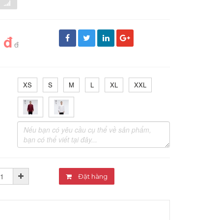
 đ
đ
XS
S
M
L
XL
XXL
Đặt hàng