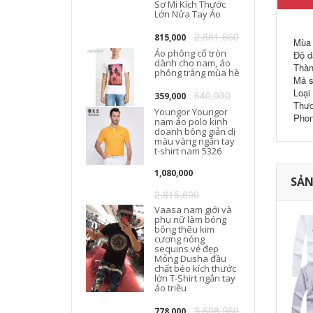
Sơ Mi Kích Thước
Lớn Nửa Tay Áo
2,881,660
815,000
Mùa 
Áo phông cổ tròn
Độ d
dành cho nam, áo
Thàn
phông trắng mùa hè
Mã s
Loại
640,030
359,000
Thươ
Youngor Youngor
Phon
nam áo polo kinh
doanh bông giản dị
màu vàng ngắn tay
t-shirt nam 5326
1,080,000
SẢN
2,815,600
Vaasa nam giới và
phụ nữ làm bóng
bông thêu kim
cương nóng
sequins vẻ đẹp
Mỏng Dusha đầu
chất béo kích thước
lớn T-Shirt ngắn tay
áo triều
3,608,960
778,000