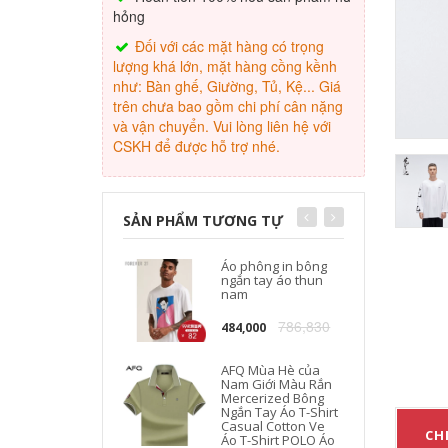
hỏng
Đối với các mặt hàng có trọng
lượng khá lớn, mặt hàng cồng kềnh
như: Bàn ghế, Giường, Tủ, Kệ... Giá
trên chưa bao gồm chi phí cân nặng
và vận chuyển. Vui lòng liên hệ với
CSKH để được hỗ trợ nhé.
SẢN PHẨM TƯƠNG TỰ
Áo phông in bông
ngắn tay áo thun
nam
786,830
484,000
AFQ Mùa Hè của
Nam Giới Màu Rắn
Mercerized Bông
Ngắn Tay Áo T-Shirt
Casual Cotton Ve
CHI
Áo T-Shirt POLO Áo