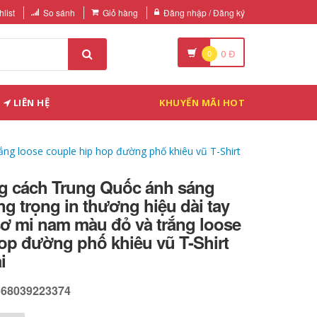
list
So sánh
Giỏ hàng
Đăng nhập / Đăng ký
0
0
Đ
LIÊN HỆ
KHUYẾN MÃI HOT
ng loose couple hip hop đường phố khiêu vũ T-Shirt
 cách Trung Quốc ánh sáng
ang trọng in thương hiệu dài tay
sơ mi nam màu đỏ và trắng loose
op đường phố khiêu vũ T-Shirt
i
568039223374