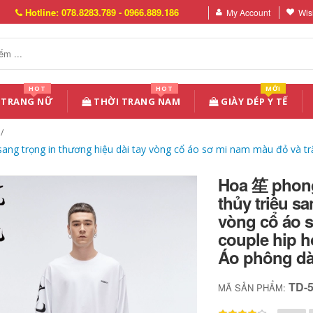
Hotline: 078.8283.789 - 0966.889.186
My Account
Wish
HOT
HOT
MỚI
 TRANG NỮ
THỜI TRANG NAM
GIÀY DÉP Y TẾ
ng trọng in thương hiệu dài tay vòng cổ áo sơ mi nam màu đỏ và trắ
Hoa 笙 phong
thủy triều s
vòng cổ áo 
couple hip h
Áo phông dà
TD-
MÃ SẢN PHẨM: