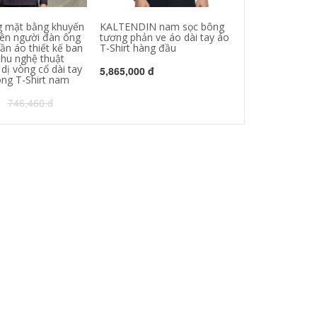
g mặt bằng khuyến
KALTENDIN nam sọc bông
Mùa xuân và m
iên người đàn ông
tương phản ve áo dài tay áo
áo người đàn ô
ần áo thiết kế ban
T-Shirt hàng đầu
của dài tay ng
hu nghệ thuật
cũ của lụa t-sh
dị vòng cổ dài tay
người đàn ông 
5,865,000 đ
ong T-Shirt nam
của T-Shirt cha
746,460 đ
211,000 đ
1,1