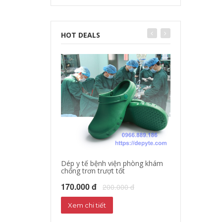
HOT DEALS
Dép y tế bệnh viện phòng khám
chống trơn trượt tốt
Dép sandal y tế
Dép phòng thí 
170.000 đ
200.000 đ
160.000 đ
18
Xem chi tiết
Xem chi tiết