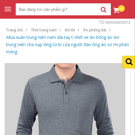
0
Toggle
navigation
TD-565545835972
Trang chủ
Thời trang nam
Đồ lót
Áo phông dài
Mùa xuân trung niên nam dài tay t-shirt ve áo bông áo len
trung niên cha nạp lỏng từ bi của người đàn ông áo sơ mi phần
mỏng