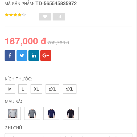
TD-565545835972
MÃ SẢN PHẨM:
187,000 đ
709,760 đ
KÍCH THƯỚC:
M
L
XL
2XL
3XL
MÀU SẮC:
GHI CHÚ