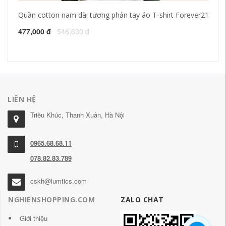
Quần cotton nam dài tương phản tay áo T-shirt Forever21
Mù
cổ
XL
477,000 đ
546,630 đ
35
LIÊN HỆ
Triều Khúc, Thanh Xuân, Hà Nội
0965.68.68.11
078.82.83.789
cskh@lumtics.com
NGHIENSHOPPING.COM
ZALO CHAT
Giới thiệu