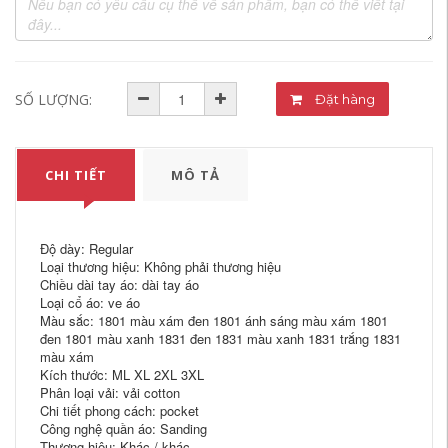
SỐ LƯỢNG:
Đặt hàng
CHI TIẾT
MÔ TẢ
Độ dày: Regular
Loại thương hiệu: Không phải thương hiệu
Chiều dài tay áo: dài tay áo
Loại cổ áo: ve áo
Màu sắc: 1801 màu xám đen 1801 ánh sáng màu xám 1801
đen 1801 màu xanh 1831 đen 1831 màu xanh 1831 trắng 1831
màu xám
Kích thước: ML XL 2XL 3XL
Phân loại vải: vải cotton
Chi tiết phong cách: pocket
Công nghệ quần áo: Sanding
Thương hiệu: Khác / khác