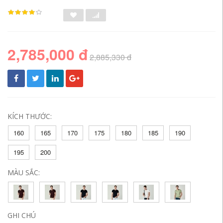
2,785,000 đ
2,885,330 đ
KÍCH THƯỚC:
160
165
170
175
180
185
190
195
200
MÀU SẮC:
GHI CHÚ