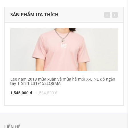
SẢN PHẨM ƯA THÍCH
Lee nam 2018 mùa xuân và mùa hè mới X-LINE đỏ ngắn
Mù
tay T-Shirt L319152LQ8MA
ta
củ
1,545,000 đ
1,564,500 đ
20
LIÊN HỆ