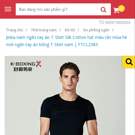
0
Toggle
navigation
TD-565973605024
Trang chủ
Thời trang nam
Đồ lót
Áo phông ngắn
Jinba nam ngắn tay áo T-Shirt Silk Cotton hạt màu rắn mùa hè
mới ngắn tay áo bông T-Shirt nam | FTCL2383