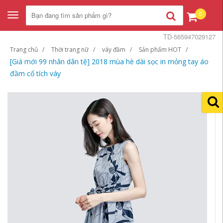
0
Toggle
navigation
TD-565947029127
Trang chủ
Thời trang nữ
váy đầm
Sản phẩm HOT
[Giá mới 99 nhân dân tệ] 2018 mùa hè dài sọc in mỏng tay áo
đầm cổ tích váy