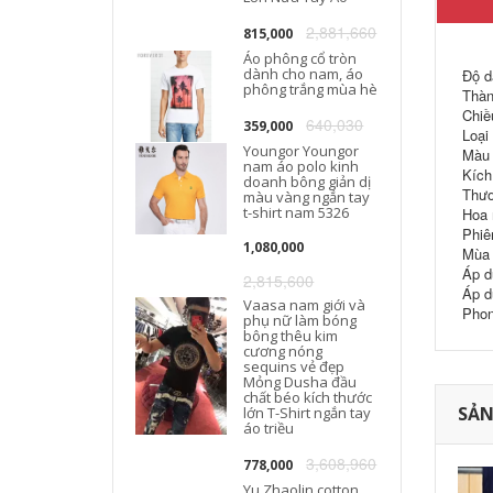
2,881,660
815,000
Áo phông cổ tròn
dành cho nam, áo
Độ d
phông trắng mùa hè
Thàn
Chiề
640,030
359,000
Loại
Youngor Youngor
Màu 
nam áo polo kinh
Kích
doanh bông giản dị
Thươ
màu vàng ngắn tay
t-shirt nam 5326
Hoa 
Phiê
1,080,000
Mùa 
Áp d
2,815,600
Áp d
Vaasa nam giới và
Phon
phụ nữ làm bóng
bông thêu kim
cương nóng
sequins vẻ đẹp
Mỏng Dusha đầu
chất béo kích thước
SẢN
lớn T-Shirt ngắn tay
áo triều
3,608,960
778,000
Yu Zhaolin cotton