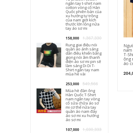
ngắn tay t-shirt nam
cotton vòng cổ Hàn
T
Quốc phiên bản của
xu hướng tự trồng
của nam giới kích
thước lớn lỏng nửa
tay áo sơ mi
1,367,330
158,000
Rung giai điệu nói
Ngườ
quần áo ánh sáng
nam 
dẫn điều khiển bằng
T-Shi
giọng nói âm thanh
ông 
điện áo sơ mi pin sẽ
áo c
làm sáng Di Di T-
Shirt ngắn tay nam
204,
mùa hè vài
549,566
253,000
Mùa hè đàn ông
Hàn Quốc T-Shirt
nam ngắn tay vòng
cổ sửa chữa áo sơ
mi cơ thể nửa tay
quần áo nam đáy
áo sơ mi xu hướng
áo sơ mi
1,030,333
107,000