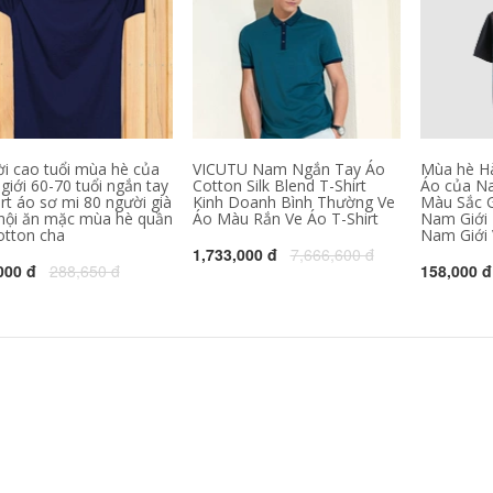
mi làm việc quần áo
546,630
302,000
quảng cáo áo sơ mi
inh khiết trắng T-
in diy ngắn tay đồng
Shirt nam giới và
phục đội
phụ nữ ngắn tay
màu rắn t-shirt nửa
343,130
158,000
tay cotton trống cơ
sở quảng cáo áo
C9 Cloud9 đội ngũ
mùa xuân và mùa
dịch vụ chính thức
hè mùa thu cổ tròn
League Of Legends
e-đội thể thao
i cao tuổi mùa hè của
VICUTU Nam Ngắn Tay Áo
Mùa hè H
cotton ngắn tay tấm
324,780
giới 60-70 tuổi ngắn tay
Cotton Silk Blend T-Shirt
Áo của Na
60,000
vải liệm Jedi T-Shirt
rt áo sơ mi 80 người già
Kinh Doanh Bình Thường Ve
Màu Sắc G
Jiu Mu Wang Nam
nam
nội ăn mặc mùa hè quần
Áo Màu Rắn Ve Áo T-Shirt
Nam Giới 
Ngắn Tay Áo T-Shirt
otton cha
Nam Giới 
2018 Mùa Hè Mới
1,118,000
1,733,000 đ
7,666,600 đ
Thoải Mái Slim
000 đ
288,650 đ
158,000 đ
Thanh Niên của
1,367,330
Nam Giới Rắn Màu
Ve Áo Polo áo sơ mi
Mùa hè Ai Meng Te
Jiao 100% lụa ngắn
tay T-Shirt trung
2,021,230
940,000
niên cha kích thước
Nửa tay áo trai tinh
lớn băng lụa nam
khiết màu tinh khiết
màu rắn T-Shirt
trắng Hàn Quốc xu
hướng quần áo T-
2,881,660
510,000
Shirt mùa hè t-shirt
桖 sinh viên hoang
Hồng Kông phong
dã Slim ngắn tay áo
cách văn học xu
hướng màu sắc phù
hợp với nam ngắn