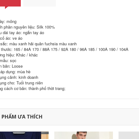
Hàn Quốc phiên
bản của các xu
1,293,930
782,000
hướng của nửa tay
Thiết kế tương phản
quần áo
của nam giới ngắn
ày: mỏng
tay áo T-Shirt
1,352,650
h phần nguyên liệu: Silk 100%
694,000
Forever21
u dài tay áo: ngắn tay áo
Youngor Youngor
 cổ áo: ve áo
mùa hè nam áo sơ
640,030
359,000
mi polo nam sọc
sắc: màu xanh hải quân fuchsia màu xanh
Áo thun nam ngắn
ngắn tay của nam
 thước: 165 / 84A 170 / 88A 175 / 92A 180 / 96A 185 / 100A 190 / 104A
tay áo bông
giới kinh doanh
ng hiệu: Khác / khác
bình thường T-Shirt
nam 5589
mẫu: sọc
640,030
359,000
n bản: Loose
1,024,000
áp dụng: mùa hè
VICUTU Nam Ngắn
ụng cảnh: kinh doanh
Tay Áo Cotton Silk
3,182,600
Blend T-Shirt Kinh
ụng cho: Tuổi trung niên
Doanh Bình Thường
World Cup Brazil
g cách cơ bản: thành phố thời trang;
Ve Áo Màu Rắn Ve
Argentina Đức Bồ
Áo T-Shirt
Đào Nha Anh Pháp
LOGO Ngắn Tay Áo
Bông Vòng Cổ T-
1,733,000
Shirt
7,666,600
 PHẨM ƯA THÍCH
506,260
243,000
Quần cotton nam
giới ngụy trang in áo
Tùy chỉnh vòng cổ
thun ngắn tay áo
khô nhanh quần áo
Forever21
t-shirt tùy chỉnh văn
hóa công ty áo sơ