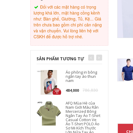
Đối với các mặt hàng có trọng
lượng khá lớn, mặt hàng cồng kềnh
như: Bàn ghế, Giường, Tủ, Kệ... Giá
trên chưa bao gồm chi phí cân nặng
và vận chuyển. Vui lòng liên hệ với
CSKH để được hỗ trợ nhé.
SẢN PHẨM TƯƠNG TỰ
Áo phông in bông
ngắn tay áo thun
nam
786,830
484,000
AFQ Mùa Hè của
Nam Giới Màu Rắn
Mercerized Bông
Ngắn Tay Áo T-Shirt
Casual Cotton Ve
Áo T-Shirt POLO Áo
Sơ Mi Kích Thước
CHI
Lớn Nửa Tay Áo