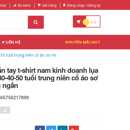
list
So sánh
Giỏ hàng
Đăng nhập / Đăng ký
0
0
Đ
LIÊN HỆ
KHUYẾN MÃI HOT
50 tuổi trung niên cổ áo sơ mi
n tay t-shirt nam kinh doanh lụa
0-40-50 tuổi trung niên cổ áo sơ
g ngắn
565756217890