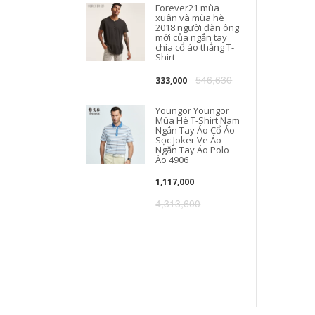
Forever21 mùa
xuân và mùa hè
2018 người đàn ông
mới của ngắn tay
chia cổ áo thẳng T-
Shirt
546,630
333,000
Youngor Youngor
Mùa Hè T-Shirt Nam
Ngắn Tay Áo Cổ Áo
Sọc Joker Ve Áo
Ngắn Tay Áo Polo
Áo 4906
1,117,000
4,313,600