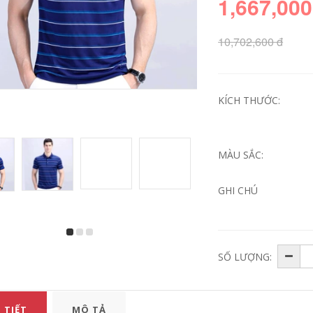
1,667,000
10,702,600 đ
KÍCH THƯỚC:
MÀU SẮC:
Mùa hè sọc ngắn
Người đàn ông
tay áo thun của
trung niên của ngắn
nam giới phù hợp
tay t-shirt vòng cổ
GHI CHÚ
với phiên bản Hàn
phần mùa hè lỏng
Quốc của xu hướng
trung niên nam
giản dị hoang dã
cotton áo sơ mi cha
đẹp trai áo polo ve
cha nạp
áo bộ quần áo
636,360
246,000
SỐ LƯỢNG:
980,330
576,000
Mark Huafei nam
Áo phông nam có
2018 mùa hè băng
cổ, áo phông thời
thanh oxy ngắn tay
 TIẾT
MÔ TẢ
trang hè cộc tay
t-shirt nam t-shirt