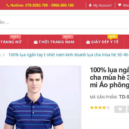
Hotline: 078.8283.789 - 0966.889.186
My Account
Wish
HOT
HOT
MỚI
 TRANG NỮ
THỜI TRANG NAM
GIÀY DÉP Y TẾ
100% lụa ngắn tay t-shirt nam kinh doanh lụa cha mùa hè 30-40-
n
100% lụa ngắ
cha mùa hè 3
mi Áo phôn
TD-
MÃ SẢN PHẨM: