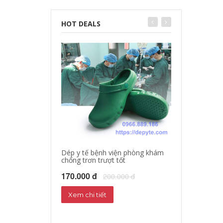
HOT DEALS
Dép y tế bệnh viện phòng khám
chống trơn trượt tốt
Dép sandal y tế
Dép phòng thí 
170.000 đ
200.000 đ
160.000 đ
18
Xem chi tiết
Xem chi tiết