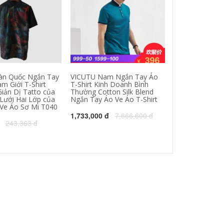
àn Quốc Ngắn Tay
VICUTU Nam Ngắn Tay Áo
Lynda Mỹ chính
m Giới T-Shirt
T-Shirt Kinh Doanh Bình
giáp Một người
iản Dị Tatto của
Thường Cotton Silk Blend
chạy nhanh kh
Lưới Hai Lớp của
Ngắn Tay Áo Ve Áo T-Shirt
UA thể dục chạ
Ve Áo Sơ Mi T040
tay áo
1,733,000 đ
7,666,600 đ
243,363 đ
778,000 đ
866