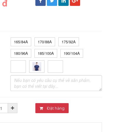
 đ
165/84A
170/88A
175/92A
180/96A
185/100A
190/104A
Đặt hàng