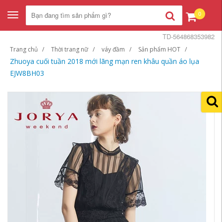
0
Toggle
navigation
TD-564868353982
Trang chủ
Thời trang nữ
váy đầm
Sản phẩm HOT
Zhuoya cuối tuần 2018 mới lãng mạn ren khâu quần áo lụa
EJW8BH03