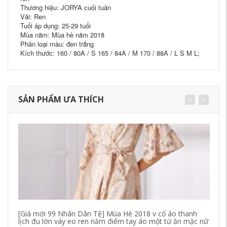
Thương hiệu: JORYA cuối tuần
Vải: Ren
Tuổi áp dụng: 25-29 tuổi
Mùa năm: Mùa hè năm 2018
Phân loại màu: đen trắng
Kích thước: 160 / 80A / S 165 / 84A / M 170 / 88A / L S M L;
SẢN PHẨM ƯA THÍCH
[Giá mới 99 Nhân Dân Tệ] Mùa Hè 2018 v cổ áo thanh
Ho
lịch đu lớn váy eo ren năm điểm tay áo một từ ăn mặc nữ
de