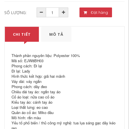
SỐ LƯỢNG:
Đặt hàng
CHI TIẾT
MÔ TẢ
Thành phần nguyên liệu: Polyester 100%
Mã số: EJW8BH03
Phong cách: Đi lại
Đi lại: Lady
Hình thức kết hợp: giả hai mảnh
Váy dài: váy ngắn
Phong cách: dây đeo
Chiều dài tay áo: ngắn tay áo
Cổ áo loại: nửa cao cổ áo
Kiểu tay áo: cánh tay áo
Loại thắt lưng: eo cao
Quần áo cổ áo: Miko đầu
Mô hình: rắn màu
Yếu tố phổ biến / thủ công mỹ nghệ: tua lụa sáng gạc dây kéo
ren