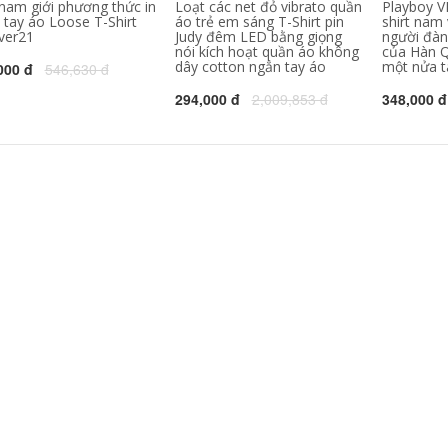
nam giới phương thức in
Loạt các net đỏ vibrato quần
Playboy V
mi làm việc quần áo
546,630
302,000
 tay áo Loose T-Shirt
áo trẻ em sáng T-Shirt pin
shirt nam 
quảng cáo áo sơ mi
ver21
Judy đêm LED bằng giọng
người đàn
inh khiết trắng T-
in diy ngắn tay đồng
nói kích hoạt quần áo không
của Hàn Q
Shirt nam giới và
phục đội
dây cotton ngắn tay áo
một nửa t
phụ nữ ngắn tay
000 đ
546,630 đ
màu rắn t-shirt nửa
343,130
158,000
tay cotton trống cơ
294,000 đ
2,009,853 đ
348,000 đ
sở quảng cáo áo
C9 Cloud9 đội ngũ
mùa xuân và mùa
dịch vụ chính thức
hè mùa thu cổ tròn
League Of Legends
e-đội thể thao
cotton ngắn tay tấm
324,780
60,000
vải liệm Jedi T-Shirt
Jiu Mu Wang Nam
nam
Ngắn Tay Áo T-Shirt
2018 Mùa Hè Mới
1,118,000
Thoải Mái Slim
Thanh Niên của
1,367,330
Nam Giới Rắn Màu
Ve Áo Polo áo sơ mi
Mùa hè Ai Meng Te
Jiao 100% lụa ngắn
tay T-Shirt trung
2,021,230
940,000
niên cha kích thước
Nửa tay áo trai tinh
lớn băng lụa nam
khiết màu tinh khiết
màu rắn T-Shirt
trắng Hàn Quốc xu
hướng quần áo T-
2,881,660
510,000
Shirt mùa hè t-shirt
桖 sinh viên hoang
Hồng Kông phong
dã Slim ngắn tay áo
cách văn học xu
hướng màu sắc phù
hợp với nam ngắn