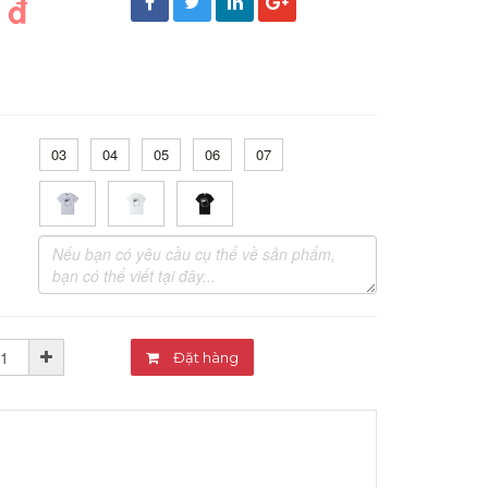
 đ
03
04
05
06
07
Đặt hàng