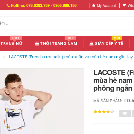
Hotline: 078.8283.789 - 0966.889.186
My Account
Wish
HOT
HOT
MỚI
 TRANG NỮ
THỜI TRANG NAM
GIÀY DÉP Y TẾ
LACOSTE (French crocodile) mùa xuân và mùa hè nam ngắn tay 
n
LACOSTE (Fr
mùa hè nam 
phông ngắn
TD-
MÃ SẢN PHẨM: