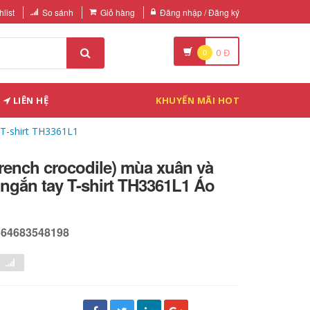
list
So sánh
Giỏ hàng
Đăng nhập / Đăng ký
0
0
Đ
LIÊN HỆ
KHUYẾN MÃI HOT
T-shirt TH3361L1
ench crocodile) mùa xuân và
ngắn tay T-shirt TH3361L1 Áo
564683548198