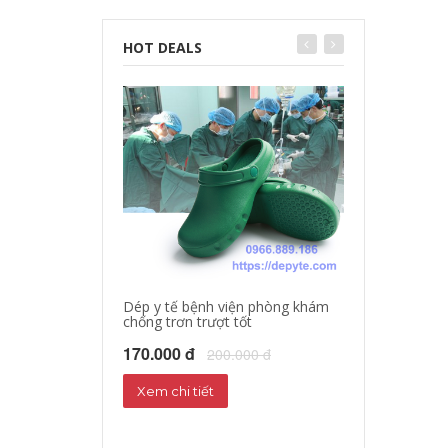
HOT DEALS
Dép y tế bệnh viện phòng khám
chống trơn trượt tốt
Dép sandal y tế
Dép phòng thí 
170.000 đ
200.000 đ
160.000 đ
18
Xem chi tiết
Xem chi tiết