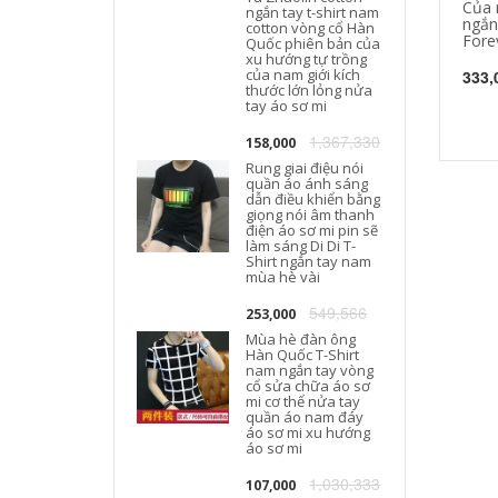
Của 
ngắn tay t-shirt nam
ngắn
cotton vòng cổ Hàn
Fore
T
Quốc phiên bản của
xu hướng tự trồng
của nam giới kích
333,
thước lớn lỏng nửa
tay áo sơ mi
1,367,330
158,000
Rung giai điệu nói
quần áo ánh sáng
dẫn điều khiển bằng
giọng nói âm thanh
điện áo sơ mi pin sẽ
làm sáng Di Di T-
Shirt ngắn tay nam
mùa hè vài
549,566
253,000
Mùa hè đàn ông
Hàn Quốc T-Shirt
nam ngắn tay vòng
cổ sửa chữa áo sơ
mi cơ thể nửa tay
quần áo nam đáy
áo sơ mi xu hướng
áo sơ mi
1,030,333
107,000