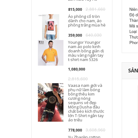
2,881,660
Niên
815,000
Độ d
Áo phông cổ tròn
Thàn
dành cho nam, áo
phông trắng mùa hè
Mã s
Loại
640,030
359,000
Thươ
Youngor Youngor
Phon
nam áo polo kinh
doanh bông giản dị
màu vàng ngắn tay
t-shirt nam 5326
1,080,000
SẢN
2,815,600
Vaasa nam giới và
phụ nữ làm bóng
bông thêu kim
cương nóng
sequins vẻ đẹp
Mỏng Dusha đầu
chất béo kích thước
lớn T-Shirt ngắn tay
áo triều
3,608,960
778,000
Yu Zhaolin cotton