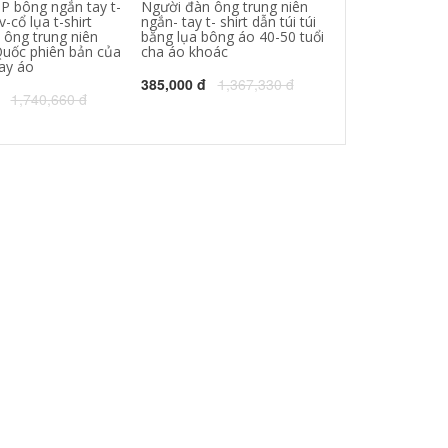
IP bông ngắn tay t-
Người đàn ông trung niên
World Cup ngắn 
v-cổ lụa t-shirt
ngắn- tay t- shirt dẫn túi túi
nam và nữ sinh
 ông trung niên
băng lụa bông áo 40-50 tuổi
bóng rổ thi đấu
uốc phiên bản của
cha áo khoác
thể thao trong 
ay áo
tra quần áo
385,000 đ
1,367,330 đ
1,740,660 đ
326,000 đ
411