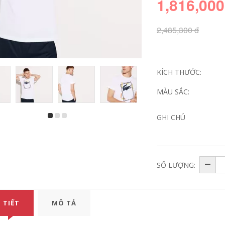
1,816,000
2,485,300 đ
KÍCH THƯỚC:
MÀU SẮC:
GHI CHÚ
Mùa hè sọc ngắn
Người đàn ông
tay áo thun của
trung niên của ngắn
nam giới phù hợp
tay t-shirt vòng cổ
với phiên bản Hàn
phần mùa hè lỏng
Quốc của xu hướng
trung niên nam
giản dị hoang dã
cotton áo sơ mi cha
đẹp trai áo polo ve
cha nạp
SỐ LƯỢNG:
áo bộ quần áo
636,360
246,000
980,330
576,000
Mark Huafei nam
 TIẾT
MÔ TẢ
Áo phông nam có
2018 mùa hè băng
cổ, áo phông thời
thanh oxy ngắn tay
trang hè cộc tay
t-shirt nam t-shirt