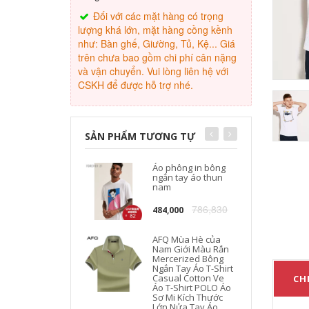
Đối với các mặt hàng có trọng
lượng khá lớn, mặt hàng cồng kềnh
như: Bàn ghế, Giường, Tủ, Kệ... Giá
trên chưa bao gồm chi phí cân nặng
và vận chuyển. Vui lòng liên hệ với
CSKH để được hỗ trợ nhé.
SẢN PHẨM TƯƠNG TỰ
Áo phông in bông
ngắn tay áo thun
nam
786,830
484,000
AFQ Mùa Hè của
Nam Giới Màu Rắn
Mercerized Bông
Ngắn Tay Áo T-Shirt
Casual Cotton Ve
CHI
Áo T-Shirt POLO Áo
Sơ Mi Kích Thước
Lớn Nửa Tay Áo