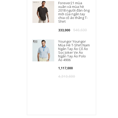
Forever21 mùa
xuân và mùa hè
2018 người đàn ông
mới của ngắn tay
chia cổ áo thẳng T-
Shirt
546,630
333,000
Youngor Youngor
Mùa Hè T-Shirt Nam
Ngắn Tay Áo Cổ Áo
Sọc Joker Ve Áo
Ngắn Tay Áo Polo
Áo 4906
1,117,000
4,313,600