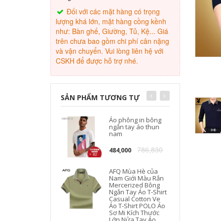
Đối với các mặt hàng có trọng
lượng khá lớn, mặt hàng cồng kềnh
như: Bàn ghế, Giường, Tủ, Kệ... Giá
trên chưa bao gồm chi phí cân nặng
và vận chuyển. Vui lòng liên hệ với
CSKH để được hỗ trợ nhé.
SẢN PHẨM TƯƠNG TỰ
Áo phông in bông
ngắn tay áo thun
nam
786,830
484,000
AFQ Mùa Hè của
Nam Giới Màu Rắn
Mercerized Bông
Ngắn Tay Áo T-Shirt
Casual Cotton Ve
Áo T-Shirt POLO Áo
Sơ Mi Kích Thước
Lớn Nửa Tay Áo