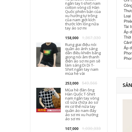
ngắn tay t-shirt nam
Công
cotton vòng cổ Hàn
Thươ
T
Quốc phiên bản của
xu hướng tự trồng
Loại
của nam giới kích
Phiê
thước lớn lỏng nửa
Tài l
tay áo sơ mi
Áp d
Thời
1,367,330
158,000
Cảnh
Rung giai điệu nói
Áp d
quần áo ánh sáng
dẫn điều khiển bằng
Phon
giọng nói âm thanh
Phon
điện áo sơ mi pin sẽ
làm sáng Di Di T-
Shirt ngắn tay nam
mùa hè vài
549,566
253,000
SẢN
Mùa hè đàn ông
Hàn Quốc T-Shirt
nam ngắn tay vòng
cổ sửa chữa áo sơ
mi cơ thể nửa tay
quần áo nam đáy
áo sơ mi xu hướng
áo sơ mi
1,030,333
107,000