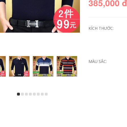
385,000 
KÍCH THƯỚC:
MÀU SẮC:
Mùa hè sọc ngắn
Người đàn ông
tay áo thun của
trung niên của ngắn
nam giới phù hợp
tay t-shirt vòng cổ
với phiên bản Hàn
phần mùa hè lỏng
Quốc của xu hướng
trung niên nam
giản dị hoang dã
cotton áo sơ mi cha
đẹp trai áo polo ve
cha nạp
áo bộ quần áo
636,360
246,000
980,330
576,000
Mark Huafei nam
Áo phông nam có
2018 mùa hè băng
cổ, áo phông thời
thanh oxy ngắn tay
trang hè cộc tay
t-shirt nam t-shirt