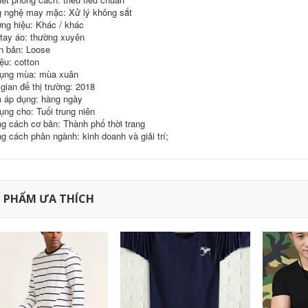
mi làm việc quần áo
546,630
302,000
 nghệ may mặc: Xử lý không sắt
quảng cáo áo sơ mi
ng hiệu: Khác / khác
inh khiết trắng T-
in diy ngắn tay đồng
Shirt nam giới và
 tay áo: thường xuyên
phục đội
phụ nữ ngắn tay
n bản: Loose
màu rắn t-shirt nửa
343,130
158,000
iệu: cotton
tay cotton trống cơ
ụng mùa: mùa xuân
sở quảng cáo áo
C9 Cloud9 đội ngũ
mùa xuân và mùa
dịch vụ chính thức
 gian để thị trường: 2018
hè mùa thu cổ tròn
League Of Legends
 áp dụng: hàng ngày
e-đội thể thao
ụng cho: Tuổi trung niên
cotton ngắn tay tấm
324,780
60,000
g cách cơ bản: Thành phố thời trang
vải liệm Jedi T-Shirt
Jiu Mu Wang Nam
nam
g cách phân ngành: kinh doanh và giải trí;
Ngắn Tay Áo T-Shirt
2018 Mùa Hè Mới
1,118,000
Thoải Mái Slim
Thanh Niên của
1,367,330
Nam Giới Rắn Màu
Ve Áo Polo áo sơ mi
Mùa hè Ai Meng Te
 PHẨM ƯA THÍCH
Jiao 100% lụa ngắn
tay T-Shirt trung
2,021,230
940,000
niên cha kích thước
Nửa tay áo trai tinh
lớn băng lụa nam
khiết màu tinh khiết
màu rắn T-Shirt
trắng Hàn Quốc xu
hướng quần áo T-
2,881,660
510,000
Shirt mùa hè t-shirt
桖 sinh viên hoang
Hồng Kông phong
dã Slim ngắn tay áo
cách văn học xu
hướng màu sắc phù
hợp với nam ngắn