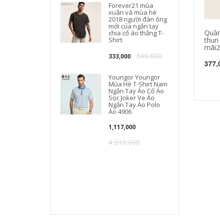
Forever21 mùa
xuân và mùa hè
2018 người đàn ông
mới của ngắn tay
Quần
chia cổ áo thẳng T-
Shirt
thun 
mãi2
546,630
333,000
377,
Youngor Youngor
Mùa Hè T-Shirt Nam
Ngắn Tay Áo Cổ Áo
Sọc Joker Ve Áo
Ngắn Tay Áo Polo
Áo 4906
1,117,000
4,313,600