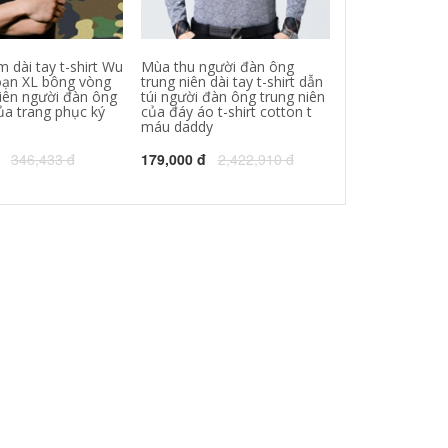
 dài tay t-shirt Wu
Mùa thu người đàn ông
Youngor Young
đoạn XL bông vòng
trung niên dài tay t-shirt dẫn
của Nam Giới 
niên người đàn ông
túi người đàn ông trung niên
Kinh Doanh Bì
ủa trang phục ký
của đáy áo t-shirt cotton t
Tím Dài Tay Áo
máu daddy
5208
346,433 đ
179,000 đ
2,422,910 đ
940,000 đ
4,3