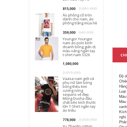
2,881,660
815,000
Áo phông cổ tròn
dành cho nam, áo
phông trắng mùa hè
640,030
359,000
Youngor Youngor
nam áo polo kinh
doanh bông giản dị
màu vàng ngắn tay
t-shirt nam 5326
CHI
1,080,000
2,815,600
Độ d
Vaasa nam giới và
Chiều
phụ nữ làm bóng
Hàng
bông thêu kim
cương nóng
Loại
sequins vẻ đẹp
Màu:
Mỏng Dusha đầu
Màu 
chất béo kích thước
lớn T-Shirt ngắn tay
xanh
áo triều
Kích
nghị
3,608,960
778,000
Phân 
Yu Zhaolin cotton
Chi 