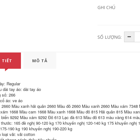
Hàn Quốc phiên
GHI CHÚ
bản của các xu
1,293,930
782,000
hướng của nửa tay
Thiết kế tương phản
quần áo
của nam giới ngắn
tay áo T-Shirt
1,352,650
694,000
Forever21
Youngor Youngor
SỐ LƯỢNG:
mùa hè nam áo sơ
640,030
359,000
mi polo nam sọc
Áo thun nam ngắn
ngắn tay của nam
tay áo bông
giới kinh doanh
bình thường T-Shirt
nam 5589
 TIẾT
MÔ TẢ
640,030
359,000
1,024,000
VICUTU Nam Ngắn
Tay Áo Cotton Silk
3,182,600
Blend T-Shirt Kinh
ày: Regular
Doanh Bình Thường
World Cup Brazil
 dài tay áo: dài tay áo
Ve Áo Màu Rắn Ve
Argentina Đức Bồ
 số: 266
Áo T-Shirt
Đào Nha Anh Pháp
LOGO Ngắn Tay Áo
 cổ áo: ve áo
Bông Vòng Cổ T-
1,733,000
 2660 Màu xanh hải quân 2660 Màu đỏ 2660 Màu xanh 2660 Màu xám 7348 
Shirt
xám 1668 Màu cam 1668 Màu xanh 1668 Màu đỏ 815 Hải quân 815 Màu xan
7,666,600
 biển 9292 Màu xám 9292 Đỏ 613 Lạc đà 613 Màu đỏ 613 màu vàng 614 màu
506,260
243,000
Quần cotton nam
 thước: 165 đề nghị 90-120 kg 170 khuyến nghị 120-140 kg 175 khuyến nghị 
giới ngụy trang in áo
Tùy chỉnh vòng cổ
 175-190 kg 190 khuyến nghị 190-220 kg
thun ngắn tay áo
khô nhanh quần áo
loại vải: vải cotton
Forever21
t-shirt tùy chỉnh văn
hóa công ty áo sơ
tiết phong cách: thêu tiêu chuẩn