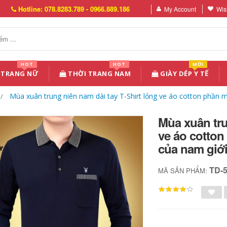
Hotline: 078.8283.789 - 0966.889.186
My Account
Wish
HOT
HOT
MỚI
 TRANG NỮ
THỜI TRANG NAM
GIÀY DÉP Y TẾ
Mùa xuân trung niên nam dài tay T-Shirt lỏng ve áo cotton phần m
Mùa xuân tru
ve áo cotton
của nam giới
TD-
MÃ SẢN PHẨM: