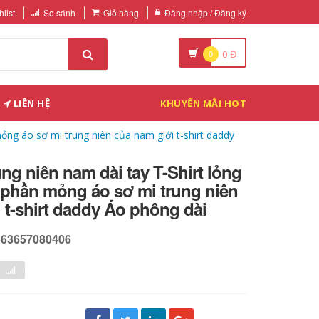
list
So sánh
Giỏ hàng
Đăng nhập / Đăng ký
0
0
Đ
LIÊN HỆ
KHUYẾN MÃI HOT
ỏng áo sơ mi trung niên của nam giới t-shirt daddy
ng niên nam dài tay T-Shirt lỏng
 phần mỏng áo sơ mi trung niên
 t-shirt daddy Áo phông dài
563657080406