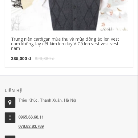
Trung niên cardigan mùa thu và mùa đông áo len vest
Tr
nam không tay dệt kim len dày V-Cổ len vest vest vest
na
nam
n
385,000 đ
829,860 đ
38
LIÊN HỆ
Triều Khúc, Thanh Xuân, Hà Nội
0965.68.68.11
078.82.83.789