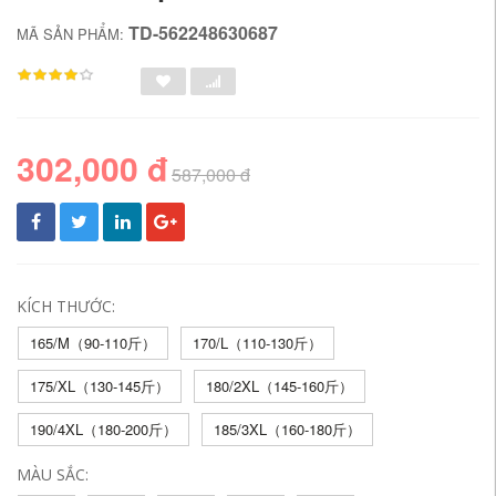
TD-562248630687
MÃ SẢN PHẨM:
302,000 đ
587,000 đ
KÍCH THƯỚC:
165/M（90-110斤）
170/L（110-130斤）
175/XL（130-145斤）
180/2XL（145-160斤）
190/4XL（180-200斤）
185/3XL（160-180斤）
MÀU SẮC: