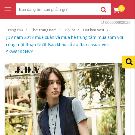
0
Toggle
navigation
TD-565009602026
Trang chủ
Thời trang nam
Đồ lót
Dệt kim Vest
JDV nam 2018 mùa xuân và mùa hè trung tâm mua sắm với
cùng một đoạn Nhật Bản khâu cổ áo đan casual vest
SKW8102NVY