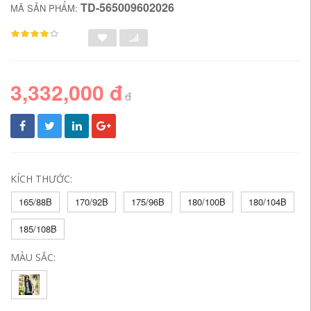
TD-565009602026
MÃ SẢN PHẨM:
3,332,000 đ
đ
KÍCH THƯỚC:
165/88B
170/92B
175/96B
180/100B
180/104B
185/108B
MÀU SẮC: