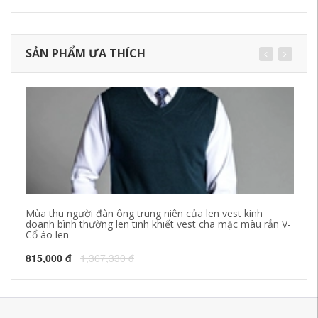
SẢN PHẨM ƯA THÍCH
Mùa thu người đàn ông trung niên của len vest kinh
Yu
doanh bình thường len tinh khiết vest cha mặc màu rắn V-
vớ
Cổ áo len
1,
815,000 đ
1,367,330 đ