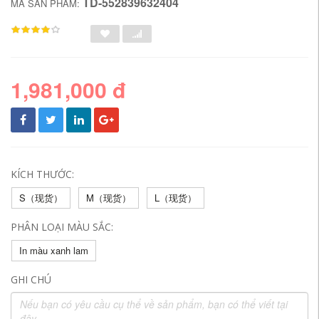
TD-552839632404
MÃ SẢN PHẨM:
1,981,000 đ
KÍCH THƯỚC:
S（现货）
M（现货）
L（现货）
PHÂN LOẠI MÀU SẮC:
In màu xanh lam
GHI CHÚ