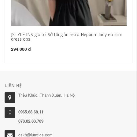
JSTYLE INS gió tối Sở tối giản retro Hepburn lady eo slim
Đầ
dress ops
áo
294,000 đ
1,
LIÊN HỆ
Triều Khúc, Thanh Xuân, Hà Nội
0965.68.68.11
078.82.83.789
cskh@lumtics.com