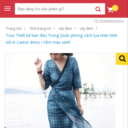
0
Toggle
navigation
TD-552839632404
Trang chủ
Thời trang nữ
váy đầm
váy đầm
Tour Thiết kế ban đầu Trung Quốc phong cách lụa màn hình
nối in Castor dress / tấm màu xanh