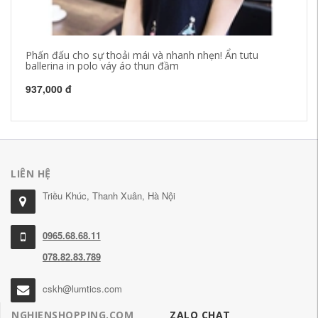
Phấn đấu cho sự thoải mái và nhanh nhẹn! Ẩn tutu
Ma
ballerina in polo váy áo thun đầm
kh
937,000 đ
1,
LIÊN HỆ
Triều Khúc, Thanh Xuân, Hà Nội
0965.68.68.11
078.82.83.789
cskh@lumtics.com
NGHIENSHOPPING.COM
ZALO CHAT