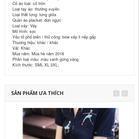
Cổ áo loại: cổ tròn
Loại tay áo: thường xuyên
Loại thắt lưng: lưng giữa
Quần áo placket: đơn ngực
Loại váy: Váy
Mô hình: sọc
Yếu tố phổ biến / thủ công: bow xếp li nếp gấp
Thương hiệu: khác / khác
Vải: Khác
Mùa năm: Mùa hè năm 2018
Phân loại màu: màu xanh gừng vàng
Kích thước: SML XL 2XL;
SẢN PHẨM ƯA THÍCH