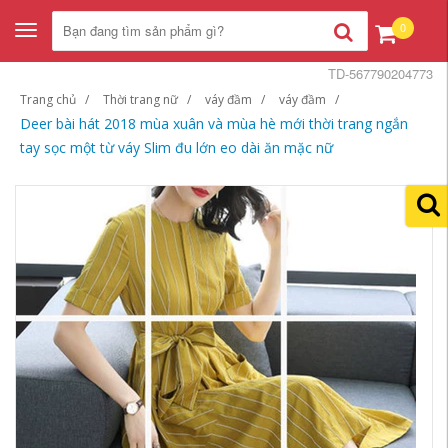
0
Toggle
navigation
TD-567790204773
Trang chủ
Thời trang nữ
váy đầm
váy đầm
Deer bài hát 2018 mùa xuân và mùa hè mới thời trang ngắn
tay sọc một từ váy Slim đu lớn eo dài ăn mặc nữ