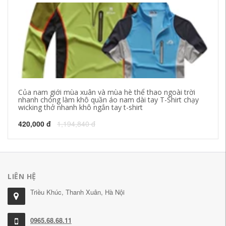
Của nam giới mùa xuân và mùa hè thể thao ngoài trời
Tr
nhanh chóng làm khô quần áo nam dài tay T-Shirt chạy
mớ
wicking thở nhanh khô ngắn tay t-shirt
vò
420,000 đ
1,194,840 đ
26
LIÊN HỆ
Triều Khúc, Thanh Xuân, Hà Nội
0965.68.68.11