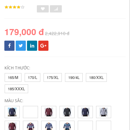
179,000 đ
2,422,910 đ
KÍCH THƯỚC:
165/M
170/L
175/XL
190/4L
180/XXL
185/XXXL
MÀU SẮC: