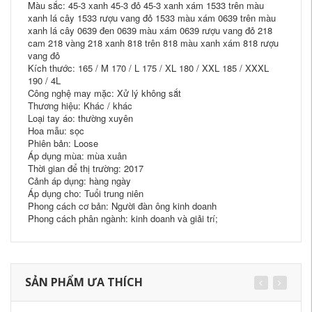
Màu sắc: 45-3 xanh 45-3 đỏ 45-3 xanh xám 1533 trên màu
xanh lá cây 1533 rượu vang đỏ 1533 màu xám 0639 trên màu
xanh lá cây 0639 đen 0639 màu xám 0639 rượu vang đỏ 218
cam 218 vàng 218 xanh 818 trên 818 màu xanh xám 818 rượu
vang đỏ
Kích thước: 165 / M 170 / L 175 / XL 180 / XXL 185 / XXXL
190 / 4L
Công nghệ may mặc: Xử lý không sắt
Thương hiệu: Khác / khác
Loại tay áo: thường xuyên
Hoa mẫu: sọc
Phiên bản: Loose
Áp dụng mùa: mùa xuân
Thời gian để thị trường: 2017
Cảnh áp dụng: hàng ngày
Áp dụng cho: Tuổi trung niên
Phong cách cơ bản: Người đàn ông kinh doanh
Phong cách phân ngành: kinh doanh và giải trí;
SẢN PHẨM ƯA THÍCH