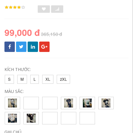
99,000 đ
365,150 đ
KÍCH THƯỚC:
S
M
L
XL
2XL
MÀU SẮC:
GHI CHÚ