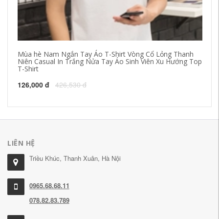
Mùa hè Nam Ngắn Tay Áo T-Shirt Vòng Cổ Lỏng Thanh
Đặ
Niên Casual In Trắng Nửa Tay Áo Sinh Viên Xu Hướng Top
T-
T-Shirt
áo
126,000 đ
426,530 đ
14
LIÊN HỆ
Triều Khúc, Thanh Xuân, Hà Nội
0965.68.68.11
078.82.83.789