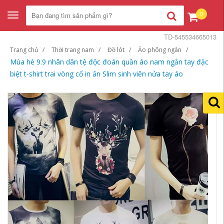
0
Toggle
navigation
TD-545534665013
Trang chủ
Thời trang nam
Đồ lót
Áo phông ngắn
Mùa hè 9.9 nhân dân tệ độc đoán quần áo nam ngắn tay đặc
biệt t-shirt trai vòng cổ in ấn Slim sinh viên nửa tay áo