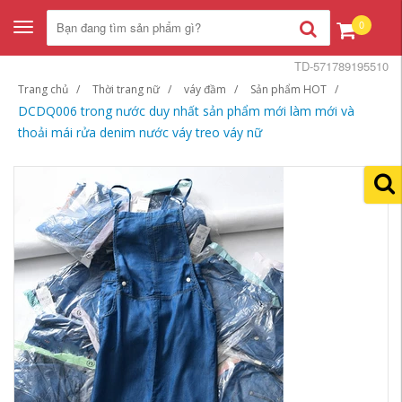
0
Toggle
navigation
TD-571789195510
Trang chủ
Thời trang nữ
váy đầm
Sản phẩm HOT
DCDQ006 trong nước duy nhất sản phẩm mới làm mới và
thoải mái rửa denim nước váy treo váy nữ