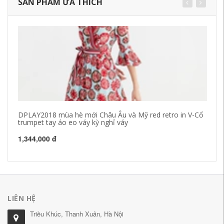
SẢN PHẨM ƯA THÍCH
DPLAY2018 mùa hè mới Châu Âu và Mỹ red retro in V-Cổ
Ph
trumpet tay áo eo váy kỳ nghỉ váy
mớ
đ
1,344,000 đ
3,
LIÊN HỆ
Triều Khúc, Thanh Xuân, Hà Nội