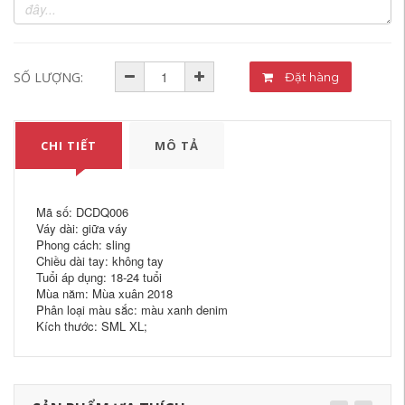
SỐ LƯỢNG:
Đặt hàng
CHI TIẾT
MÔ TẢ
Mã số: DCDQ006
Váy dài: giữa váy
Phong cách: sling
Chiều dài tay: không tay
Tuổi áp dụng: 18-24 tuổi
Mùa năm: Mùa xuân 2018
Phân loại màu sắc: màu xanh denim
Kích thước: SML XL;