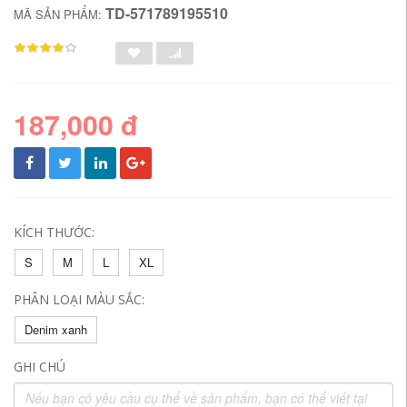
TD-571789195510
MÃ SẢN PHẨM:
187,000 đ
KÍCH THƯỚC:
S
M
L
XL
PHÂN LOẠI MÀU SẮC:
Denim xanh
GHI CHÚ