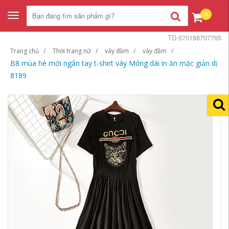
0
Toggle
navigation
TD-570188707765
Trang chủ
Thời trang nữ
váy đầm
váy đầm
B8 mùa hè mới ngắn tay t-shirt váy Mỏng dài in ăn mặc giản dị
8189