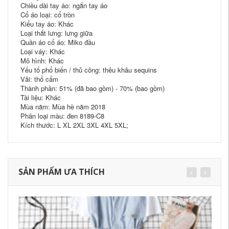
Chiều dài tay áo: ngắn tay áo
Cổ áo loại: cổ tròn
Kiểu tay áo: Khác
Loại thắt lưng: lưng giữa
Quần áo cổ áo: Miko đầu
Loại váy: Khác
Mô hình: Khác
Yếu tố phổ biến / thủ công: thêu khâu sequins
Vải: thổ cẩm
Thành phần: 51% (đã bao gồm) - 70% (bao gồm)
Tài liệu: Khác
Mùa năm: Mùa hè năm 2018
Phân loại màu: đen 8189-C8
Kích thước: L XL 2XL 3XL 4XL 5XL;
SẢN PHẨM ƯA THÍCH