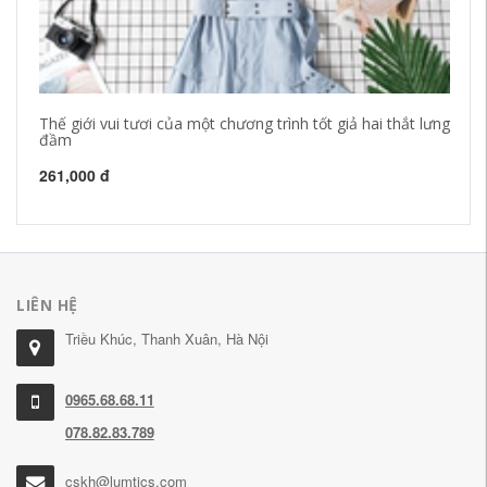
Thế giới vui tươi của một chương trình tốt giả hai thắt lưng
GA
đầm
Tr
261,000 đ
1,
LIÊN HỆ
Triều Khúc, Thanh Xuân, Hà Nội
0965.68.68.11
078.82.83.789
cskh@lumtics.com