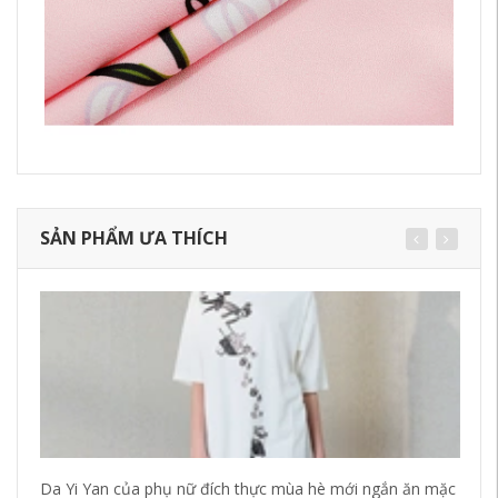
SẢN PHẨM ƯA THÍCH
Da Yi Yan của phụ nữ đích thực mùa hè mới ngắn ăn mặc
[G