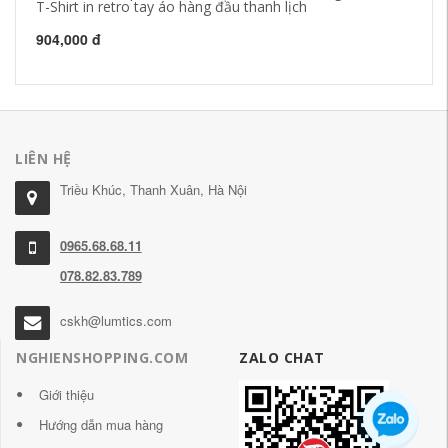
T-Shirt in retro tay áo hàng đầu thanh lịch
vá
904,000 đ
1,
LIÊN HỆ
Triều Khúc, Thanh Xuân, Hà Nội
0965.68.68.11
078.82.83.789
cskh@lumtics.com
NGHIENSHOPPING.COM
ZALO CHAT
Giới thiệu
Hướng dẫn mua hàng