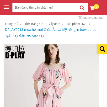
0
Toggle
navigation
TD-569847359538
Trang chủ
Thời trang nữ
váy đầm
Sản phẩm HOT
DPLAY2018 mùa hè mới Châu Âu và Mỹ hồng in bow tie eo
ngắn tay đầm eo cao váy