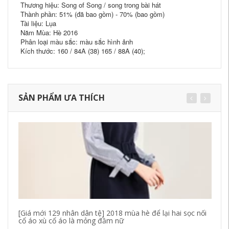
Thương hiệu: Song of Song / song trong bài hát
Thành phần: 51% (đã bao gồm) - 70% (bao gồm)
Tài liệu: Lụa
Năm Mùa: Hè 2016
Phân loại màu sắc: màu sắc hình ảnh
Kích thước: 160 / 84A (38) 165 / 88A (40);
SẢN PHẨM ƯA THÍCH
[Giá mới 129 nhân dân tệ] 2018 mùa hè để lại hai sọc nối
Sả
cổ áo xù cổ áo là mỏng đầm nữ
bọ