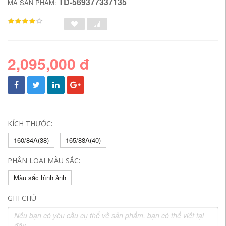
TD-569377337135
MÃ SẢN PHẨM:
2,095,000 đ
KÍCH THƯỚC:
160/84A(38)
165/88A(40)
PHÂN LOẠI MÀU SẮC:
Màu sắc hình ảnh
GHI CHÚ