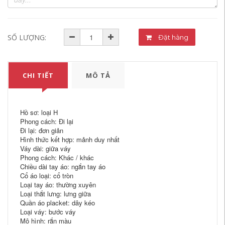
SỐ LƯỢNG:
Đặt hàng
CHI TIẾT
MÔ TẢ
Hồ sơ: loại H
Phong cách: Đi lại
Đi lại: đơn giản
Hình thức kết hợp: mảnh duy nhất
Váy dài: giữa váy
Phong cách: Khác / khác
Chiều dài tay áo: ngắn tay áo
Cổ áo loại: cổ tròn
Loại tay áo: thường xuyên
Loại thắt lưng: lưng giữa
Quần áo placket: dây kéo
Loại váy: bước váy
Mô hình: rắn màu