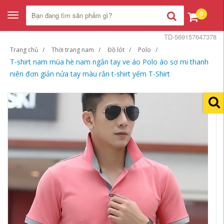
0
Toggle
navigation
TD-569157647378
Trang chủ
Thời trang nam
Đồ lót
Polo
T-shirt nam mùa hè nam ngắn tay ve áo Polo áo sơ mi thanh
niên đơn giản nửa tay màu rắn t-shirt yếm T-Shirt