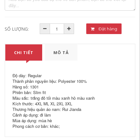
SỐ LƯỢNG:
Đặt hàng
CHI TIẾT
MÔ TẢ
Độ dày: Regular
Thành phần nguyên liệu: Polyester 100%
Hàng số: 1301
Phiên bản: Slim fit
Màu sắc: trắng đỏ tối màu xanh hồ màu xanh
Kích thước: 4XL ML XL 2XL 3XL
Thương hiệu quần áo nam: Rui Jianda
Cảnh áp dụng: đi làm
Mùa áp dụng: mùa hè
Phong cách cơ bản: khác;