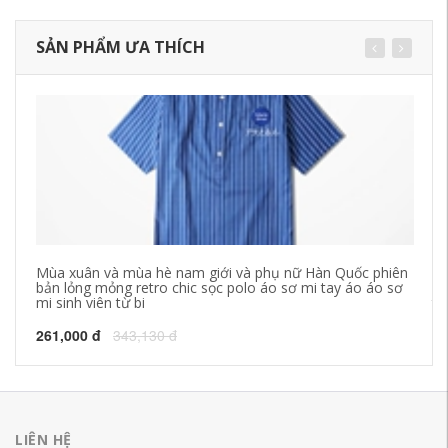
SẢN PHẨM ƯA THÍCH
Mùa xuân và mùa hè nam giới và phụ nữ Hàn Quốc phiên
Ve
bản lỏng mỏng retro chic sọc polo áo sơ mi tay áo áo sơ
và
mi sinh viên từ bi
tù
261,000 đ
343,130 đ
21
LIÊN HỆ