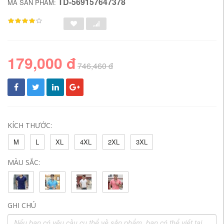
TD-569157647378
MÃ SẢN PHẨM:
179,000 đ
746,460 đ
KÍCH THƯỚC:
M
L
XL
4XL
2XL
3XL
MÀU SẮC:
GHI CHÚ