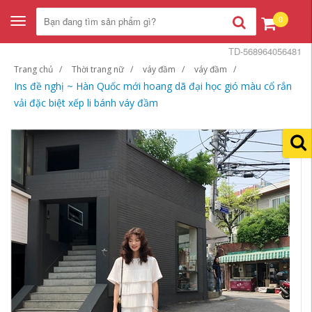
0
Toggle
navigation
TD-568964056481
Trang chủ
Thời trang nữ
váy đầm
váy đầm
Ins đề nghị ~ Hàn Quốc mới hoang dã đại học gió màu cổ rắn
vải đặc biệt xếp li bánh váy đầm