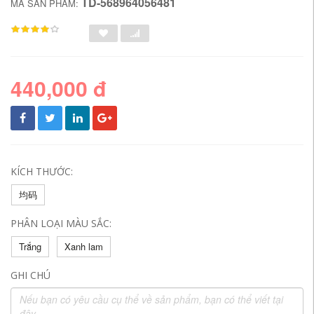
TD-568964056481
MÃ SẢN PHẨM:
440,000 đ
KÍCH THƯỚC:
均码
PHÂN LOẠI MÀU SẮC:
Trắng
Xanh lam
GHI CHÚ