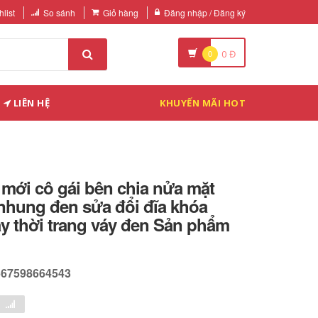
list
So sánh
Giỏ hàng
Đăng nhập / Đăng ký
0
0
Đ
LIÊN HỆ
KHUYẾN MÃI HOT
mới cô gái bên chia nửa mặt
 nhung đen sửa đổi đĩa khóa
y thời trang váy đen Sản phẩm
567598664543