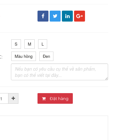
đ
S
M
L
Màu hồng
Đen
C:
Đặt hàng