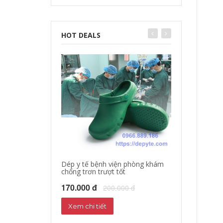
HOT DEALS
Dép y tế bệnh viện phòng khám
chống trơn trượt tốt
Dép sandal y tế
Dép phòng thí 
170.000 đ
200.000 đ
160.000 đ
18
Xem chi tiết
Xem chi tiết