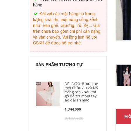
hỏng
Đối với các mặt hàng có trọng
lượng khá lớn, mặt hàng cồng kềnh
như: Bàn ghế, Giường, Tủ, Kệ... Giá
trên chưa bao gồm chi phí cân nặng
và vận chuyển. Vui lòng liên hệ với
CSKH để được hỗ trợ nhé.
SẢN PHẨM TƯƠNG TỰ
DPLAY2018 mùa hè
mới Châu Âu và Mỹ
trắng ren khâu tai
gỗ đôi trumpet tay
áo dài ăn mặc
1,344,000
MÔ
2,127,660