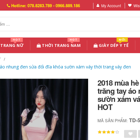
Hotline: 078.8283.789 - 0966.889.186
My Account
Wish
HOT
HOT
MỚI
 TRANG NỮ
THỜI TRANG NAM
GIÀY DÉP Y TẾ
T
 áo nhung đen sửa đổi đĩa khóa sườn xám váy thời trang váy đen
2018 mùa hè 
trăng tay áo
sườn xám vá
HOT
TD-
MÃ SẢN PHẨM: