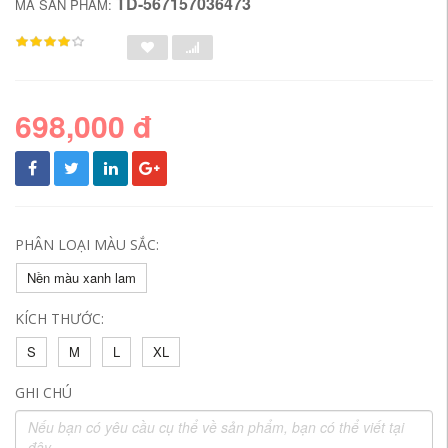
TD-567157036473
MÃ SẢN PHẨM:
698,000 đ
PHÂN LOẠI MÀU SẮC:
Nền màu xanh lam
KÍCH THƯỚC:
S
M
L
XL
GHI CHÚ