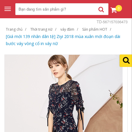
0
Toggle
navigation
TD-567157036473
Trang chủ
Thời trang nữ
váy đầm
Sản phẩm HOT
[Giá mới 139 nhân dân tệ] Ziyi 2018 mùa xuân mới đoạn dài
bước váy vòng cổ in váy nữ