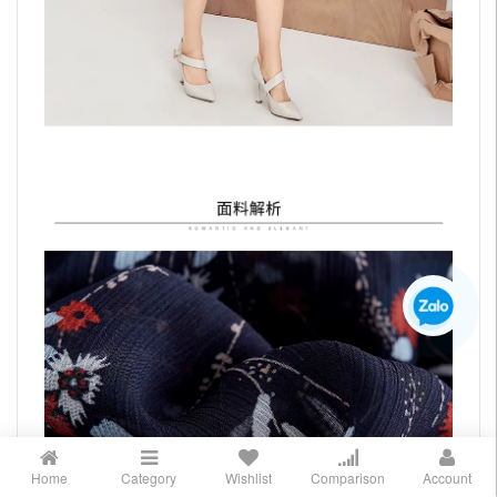
Home
Category
Wishlist
Comparison
Account