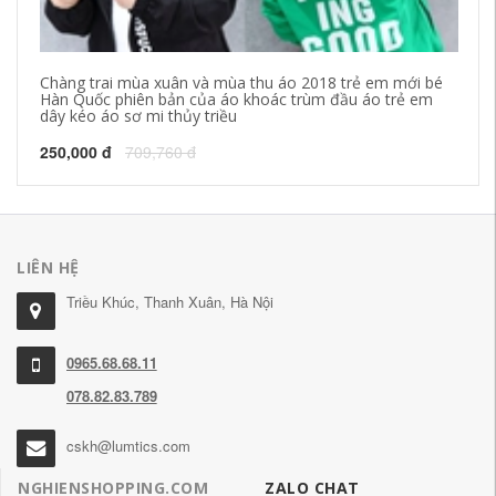
Chàng trai mùa xuân và mùa thu áo 2018 trẻ em mới bé
Mù
Hàn Quốc phiên bản của áo khoác trùm đầu áo trẻ em
ph
dây kéo áo sơ mi thủy triều
dị
250,000 đ
709,760 đ
10
LIÊN HỆ
Triều Khúc, Thanh Xuân, Hà Nội
0965.68.68.11
078.82.83.789
cskh@lumtics.com
NGHIENSHOPPING.COM
ZALO CHAT