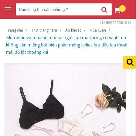
0
Toggle
navigation
TD-566722361918
Trang chủ
Thời trang nam
Áo khoác
Mùa xuân
Mùa xuân và mùa hè mới áo ngực lụa mà không có vành mà
không cần miếng bọt biển phần mỏng ladies bra dâu lụa thoải
mái đồ lót thoáng khí