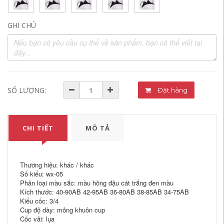
GHI CHÚ
SỐ LƯỢNG:
Đặt hàng
CHI TIẾT
MÔ TẢ
Thương hiệu: khác / khác
Số kiểu: wx-05
Phân loại màu sắc: màu hồng đậu cát trắng đen màu
Kích thước: 40-90AB 42-95AB 36-80AB 38-85AB 34-75AB
Kiểu cốc: 3/4
Cup độ dày: mỏng khuôn cup
Cốc vải: lụa