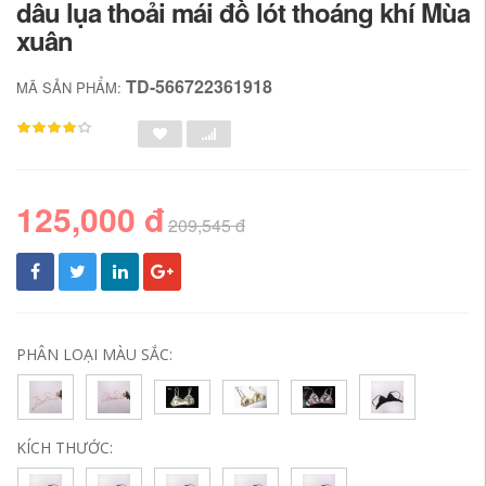
dâu lụa thoải mái đồ lót thoáng khí Mùa
xuân
TD-566722361918
MÃ SẢN PHẨM:
125,000 đ
209,545 đ
PHÂN LOẠI MÀU SẮC:
KÍCH THƯỚC: