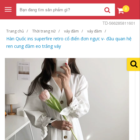
0
Toggle
navigation
TD-566285811601
Trang chủ
Thời trang nữ
váy đầm
váy đầm
Hàn Quốc ins superfire retro cổ điển đơn ngực v- đầu quan hệ
ren cung đầm eo trắng váy