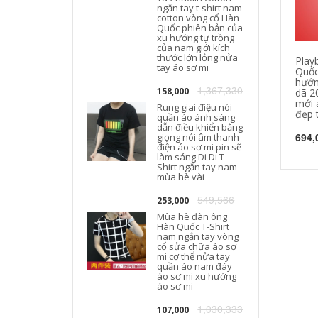
ngắn tay t-shirt nam
cotton vòng cổ Hàn
T
Quốc phiên bản của
xu hướng tự trồng
của nam giới kích
thước lớn lỏng nửa
Play
tay áo sơ mi
Quốc
hướn
1,367,330
158,000
dã 2
mới 
Rung giai điệu nói
đẹp t
quần áo ánh sáng
dẫn điều khiển bằng
694,
giọng nói âm thanh
điện áo sơ mi pin sẽ
làm sáng Di Di T-
Shirt ngắn tay nam
mùa hè vài
549,566
253,000
Mùa hè đàn ông
Hàn Quốc T-Shirt
nam ngắn tay vòng
cổ sửa chữa áo sơ
mi cơ thể nửa tay
quần áo nam đáy
áo sơ mi xu hướng
áo sơ mi
1,030,333
107,000