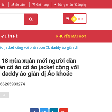
list
So sánh
Giỏ hàng
Đăng nhập / Đăng ký
0
0
Đ
LIÊN HỆ
KHUYẾN MÃI HOT
áo jacket cộng với phân bón XL daddy áo giản dị
n 18 mùa xuân mới người đàn
ên cổ áo cổ áo jacket cộng với
 daddy áo giản dị Áo khoác
566265933274