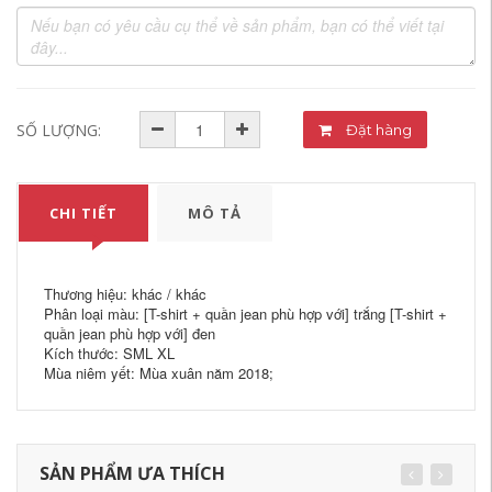
SỐ LƯỢNG:
Đặt hàng
CHI TIẾT
MÔ TẢ
Thương hiệu: khác / khác
Phân loại màu: [T-shirt + quần jean phù hợp với] trắng [T-shirt +
quần jean phù hợp với] đen
Kích thước: SML XL
Mùa niêm yết: Mùa xuân năm 2018;
SẢN PHẨM ƯA THÍCH