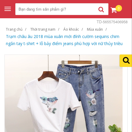
0
Toggle
navigation
TD-565575406958
Trang chủ
Thời trang nam
Áo khoác
Mùa xuân
Trạm châu âu 2018 mùa xuân mới đính cườm sequins chim
ngắn tay t-shirt + lỗ bảy điểm jeans phù hợp với nữ thủy triều