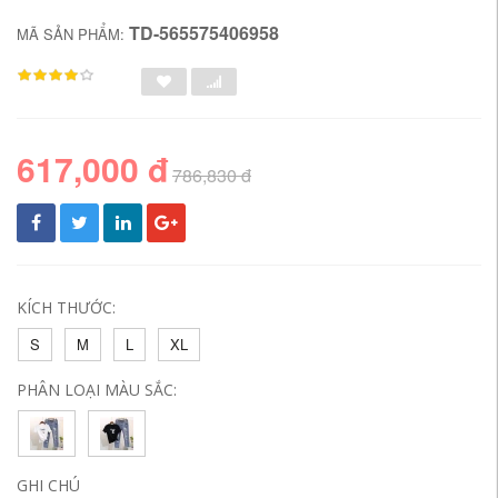
TD-565575406958
MÃ SẢN PHẨM:
617,000 đ
786,830 đ
KÍCH THƯỚC:
S
M
L
XL
PHÂN LOẠI MÀU SẮC:
GHI CHÚ