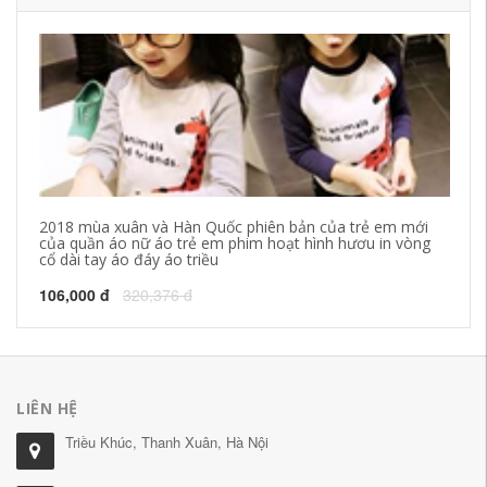
2018 mùa xuân và Hàn Quốc phiên bản của trẻ em mới
No
của quần áo nữ áo trẻ em phim hoạt hình hươu in vòng
mũ
cổ dài tay áo đáy áo triều
26
106,000 đ
320,376 đ
LIÊN HỆ
Triều Khúc, Thanh Xuân, Hà Nội