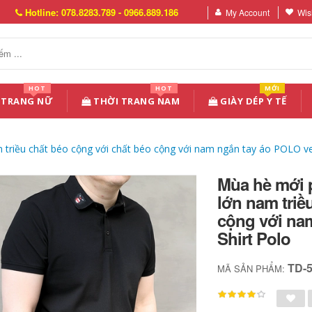
Hotline: 078.8283.789 - 0966.889.186
My Account
Wish
HOT
HOT
MỚI
 TRANG NỮ
THỜI TRANG NAM
GIÀY DÉP Y TẾ
 triều chất béo cộng với chất béo cộng với nam ngắn tay áo POLO ve
Mùa hè mới 
lớn nam triề
cộng với na
Shirt Polo
TD-
MÃ SẢN PHẨM: