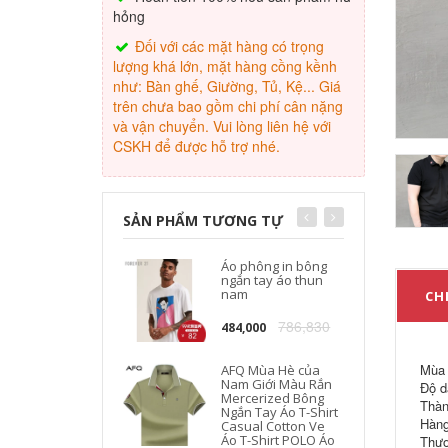
hỏng
Đối với các mặt hàng có trọng
lượng khá lớn, mặt hàng cồng kềnh
như: Bàn ghế, Giường, Tủ, Kệ... Giá
trên chưa bao gồm chi phí cân nặng
và vận chuyển. Vui lòng liên hệ với
CSKH để được hỗ trợ nhé.
SẢN PHẨM TƯƠNG TỰ
Áo phông in bông
ngắn tay áo thun
nam
CHI
786,830
484,000
Mùa 
AFQ Mùa Hè của
Nam Giới Màu Rắn
Độ d
Mercerized Bông
Thàn
Ngắn Tay Áo T-Shirt
Hàng
Casual Cotton Ve
Áo T-Shirt POLO Áo
Thươ