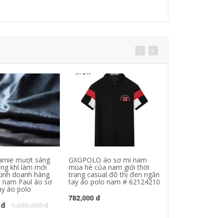
amie mượt sáng
GXGPOLO áo sơ mi nam
HLA sứa nhà m
ng khí làm mới
mùa hè của nam giới thời
tay T-Shirt 20
kinh doanh hàng
trang casual đô thị đen ngắn
thoải mái thở n
rt nam Paul áo sơ
tay áo polo nam # 62124210
nam
ay áo polo
782,000 đ
658,000 đ
709
 đ
1,290,260 đ