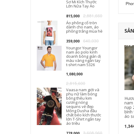
Sơ Mi Kích Thước
Phon
Lớn Nửa Tay Áo
2,881,660
815,000
Áo phông cổ tròn
dành cho nam, áo
SẢN
phông trắng mùa hè
640,030
359,000
Youngor Youngor
nam áo polo kinh
doanh bông giản dị
màu vàng ngắn tay
t-shirt nam 5326
1,080,000
2,815,600
Vaasa nam giới và
phụ nữ làm bóng
bông thêu kim
Hươu 
cương nóng
nam 
sequins vẻ đẹp
nạp 
Mỏng Dusha đầu
bình
chất béo kích thước
áo s
lớn T-Shirt ngắn tay
áo triều
1,34
3,608,960
778,000