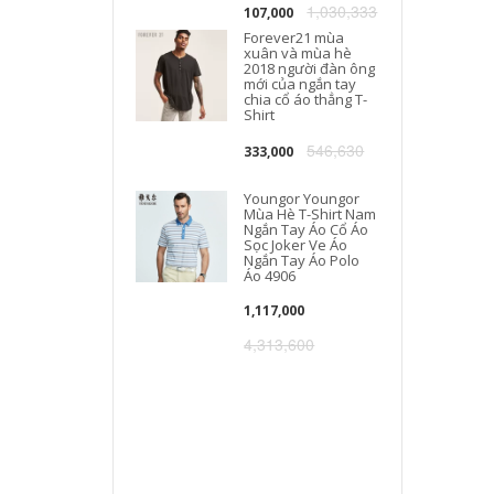
1,030,333
107,000
Forever21 mùa
xuân và mùa hè
2018 người đàn ông
mới của ngắn tay
chia cổ áo thẳng T-
Shirt
546,630
333,000
Youngor Youngor
Mùa Hè T-Shirt Nam
Ngắn Tay Áo Cổ Áo
Sọc Joker Ve Áo
Ngắn Tay Áo Polo
Áo 4906
1,117,000
4,313,600