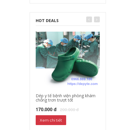
HOT DEALS
Dép y tế bệnh viện phòng khám
chống trơn trượt tốt
Dép sandal y tế
Dép phòng thí 
170.000 đ
200.000 đ
160.000 đ
18
Xem chi tiết
Xem chi tiết