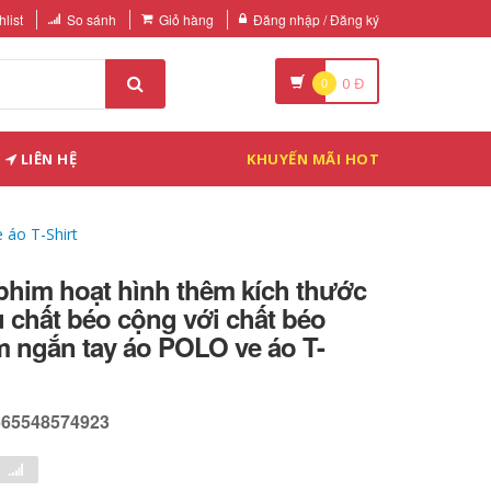
list
So sánh
Giỏ hàng
Đăng nhập / Đăng ký
0
0
Đ
LIÊN HỆ
KHUYẾN MÃI HOT
 áo T-Shirt
phim hoạt hình thêm kích thước
u chất béo cộng với chất béo
m ngắn tay áo POLO ve áo T-
565548574923