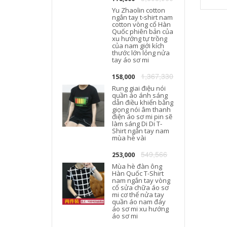
Yu Zhaolin cotton
ngắn tay t-shirt nam
cotton vòng cổ Hàn
T
Quốc phiên bản của
xu hướng tự trồng
của nam giới kích
thước lớn lỏng nửa
tay áo sơ mi
1,367,330
158,000
Rung giai điệu nói
quần áo ánh sáng
dẫn điều khiển bằng
giọng nói âm thanh
điện áo sơ mi pin sẽ
làm sáng Di Di T-
Shirt ngắn tay nam
mùa hè vài
549,566
253,000
Mùa hè đàn ông
Hàn Quốc T-Shirt
nam ngắn tay vòng
cổ sửa chữa áo sơ
mi cơ thể nửa tay
quần áo nam đáy
áo sơ mi xu hướng
áo sơ mi