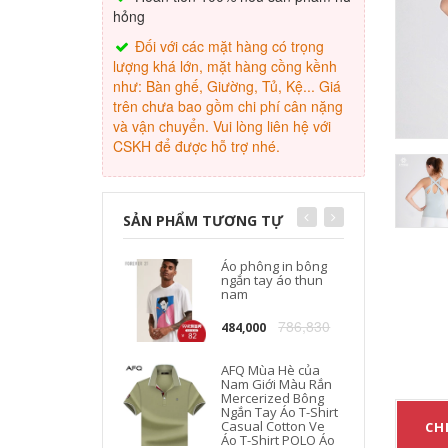
hỏng
Đối với các mặt hàng có trọng
lượng khá lớn, mặt hàng cồng kềnh
như: Bàn ghế, Giường, Tủ, Kệ... Giá
trên chưa bao gồm chi phí cân nặng
và vận chuyển. Vui lòng liên hệ với
CSKH để được hỗ trợ nhé.
SẢN PHẨM TƯƠNG TỰ
Áo phông in bông
ngắn tay áo thun
nam
786,830
484,000
AFQ Mùa Hè của
Nam Giới Màu Rắn
Mercerized Bông
Ngắn Tay Áo T-Shirt
Casual Cotton Ve
CHI
Áo T-Shirt POLO Áo