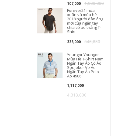
1,030,333
107,000
Forever21 mùa
xuân và mùa hè
2018 người đàn ông
mới của ngắn tay
chia cổ áo thẳng T-
Shirt
546,630
333,000
Youngor Youngor
Mùa Hè T-Shirt Nam
Ngắn Tay Áo Cổ Áo
Sọc Joker Ve Áo
Ngắn Tay Áo Polo
Áo 4906
1,117,000
4,313,600