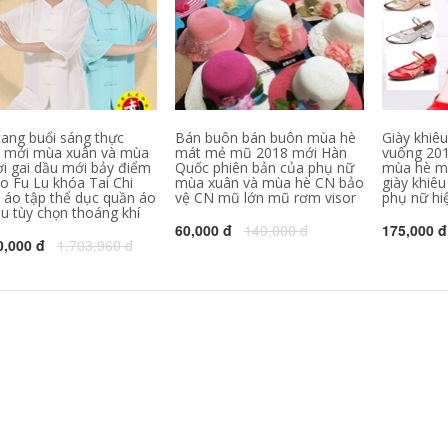
Forever21
t-shirt tùy chỉnh văn
hóa công ty áo sơ
mi làm việc quần áo
546,630
302,000
quảng cáo áo sơ mi
inh khiết trắng T-
in diy ngắn tay đồng
Shirt nam giới và
phục đội
phụ nữ ngắn tay
màu rắn t-shirt nửa
343,130
158,000
tay cotton trống cơ
sở quảng cáo áo
C9 Cloud9 đội ngũ
tang buổi sáng thực
Bán buôn bán buôn mùa hè
Giày khiêu
mùa xuân và mùa
dịch vụ chính thức
 mới mùa xuân và mùa
mát mẻ mũ 2018 mới Hàn
vuông 20
hè mùa thu cổ tròn
League Of Legends
ợi gai dầu mới bảy điểm
Quốc phiên bản của phụ nữ
mùa hè m
e-đội thể thao
áo Fu Lu khóa Tai Chi
mùa xuân và mùa hè CN bảo
giày khiê
cotton ngắn tay tấm
324,780
60,000
 áo tập thể dục quần áo
vệ CN mũ lớn mũ rơm visor
phụ nữ hiệ
vải liệm Jedi T-Shirt
u tùy chọn thoáng khí
Jiu Mu Wang Nam
nam
60,000 đ
140,000 đ
175,000 đ
Ngắn Tay Áo T-Shirt
2018 Mùa Hè Mới
0,000 đ
1,703,960 đ
1,118,000
Thoải Mái Slim
Thanh Niên của
1,367,330
Nam Giới Rắn Màu
Ve Áo Polo áo sơ mi
Mùa hè Ai Meng Te
Jiao 100% lụa ngắn
tay T-Shirt trung
2,021,230
940,000
niên cha kích thước
Nửa tay áo trai tinh
lớn băng lụa nam
khiết màu tinh khiết
màu rắn T-Shirt
trắng Hàn Quốc xu
hướng quần áo T-
2,881,660
510,000
Shirt mùa hè t-shirt
桖 sinh viên hoang
Hồng Kông phong
dã Slim ngắn tay áo
cách văn học xu