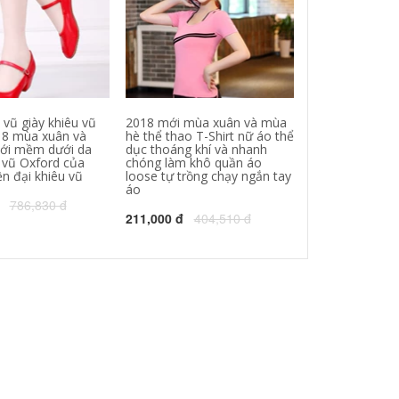
 vũ giày khiêu vũ
2018 mới mùa xuân và mùa
Streaky boy l
18 mùa xuân và
hè thể thao T-Shirt nữ áo thể
mùa xuân 2018
ới mềm dưới da
dục thoáng khí và nhanh
Quốc phiên bản
u vũ Oxford của
chóng làm khô quần áo
thời trang thoả
n đại khiêu vũ
loose tự trồng chạy ngắn tay
giản dị
áo
786,830 đ
337,000 đ
411
211,000 đ
404,510 đ