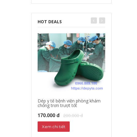
HOT DEALS
Dép y tế bệnh viện phòng khám
chống trơn trượt tốt
Dép sandal y tế
Dép phòng thí 
170.000 đ
200.000 đ
160.000 đ
18
Xem chi tiết
Xem chi tiết