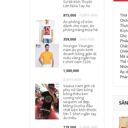
Sơ Mi Kích Thước
Lớn Nửa Tay Áo
2,881,660
Thời
815,000
Chức
Áo phông cổ tròn
Thươ
dành cho nam, áo
phông trắng mùa hè
Kích
Cho 
640,030
359,000
Phiê
Youngor Youngor
Chất 
nam áo polo kinh
Chiề
doanh bông giản dị
Mã s
màu vàng ngắn tay
Thể 
t-shirt nam 5326
Nhữn
1,080,000
Áp d
Phân
2,815,600
Vaasa nam giới và
phụ nữ làm bóng
bông thêu kim
cương nóng
sequins vẻ đẹp
SẢN
Mỏng Dusha đầu
chất béo kích thước
lớn T-Shirt ngắn tay
áo triều
3,608,960
778,000