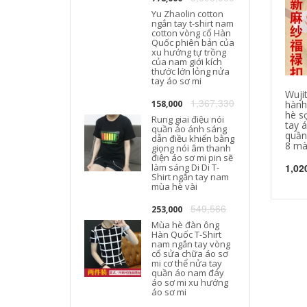
Yu Zhaolin cotton
ngắn tay t-shirt nam
cotton vòng cổ Hàn
T
Quốc phiên bản của
xu hướng tự trồng
của nam giới kích
thước lớn lỏng nửa
tay áo sơ mi
Wuji
1,367,330
158,000
hành
hè s
Rung giai điệu nói
tay 
quần áo ánh sáng
quần
dẫn điều khiển bằng
8 mà
giọng nói âm thanh
điện áo sơ mi pin sẽ
làm sáng Di Di T-
1,02
Shirt ngắn tay nam
mùa hè vài
549,566
253,000
Mùa hè đàn ông
Hàn Quốc T-Shirt
nam ngắn tay vòng
cổ sửa chữa áo sơ
mi cơ thể nửa tay
quần áo nam đáy
áo sơ mi xu hướng
áo sơ mi