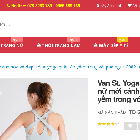
Hotline: 078.8283.789 - 0966.889.186
My Account
Wish
HOT
HOT
MỚI
 TRANG NỮ
THỜI TRANG NAM
GIÀY DÉP Y TẾ
ánh hoa vẻ đẹp trở lại yoga quần áo yếm trong với pad ngực F0821
Van St. Yog
nữ mới cánh 
yếm trong v
TD-
MÃ SẢN PHẨM: