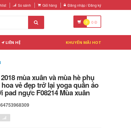
list
So sánh
Giỏ hàng
Đăng nhập / Đăng ký
0
0
Đ
LIÊN HỆ
KHUYẾN MÃI HOT
4
a 2018 mùa xuân và mùa hè phụ
hoa vẻ đẹp trở lại yoga quần áo
ới pad ngực F08214 Mùa xuân
564753968309