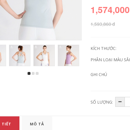
1,574,000
1,593,860 đ
KÍCH THƯỚC:
PHÂN LOẠI MÀU SẮ
GHI CHÚ
Mùa hè sọc ngắn
Người đàn ông
tay áo thun của
trung niên của ngắn
nam giới phù hợp
tay t-shirt vòng cổ
với phiên bản Hàn
phần mùa hè lỏng
Quốc của xu hướng
trung niên nam
giản dị hoang dã
cotton áo sơ mi cha
đẹp trai áo polo ve
cha nạp
SỐ LƯỢNG:
áo bộ quần áo
636,360
246,000
980,330
576,000
Mark Huafei nam
 TIẾT
MÔ TẢ
Áo phông nam có
2018 mùa hè băng