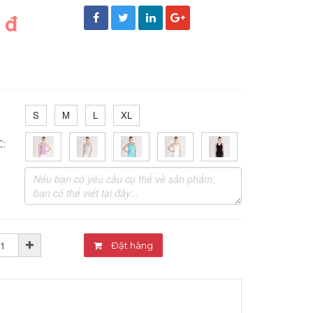
 đ
S
M
L
XL
C:
Đặt hàng