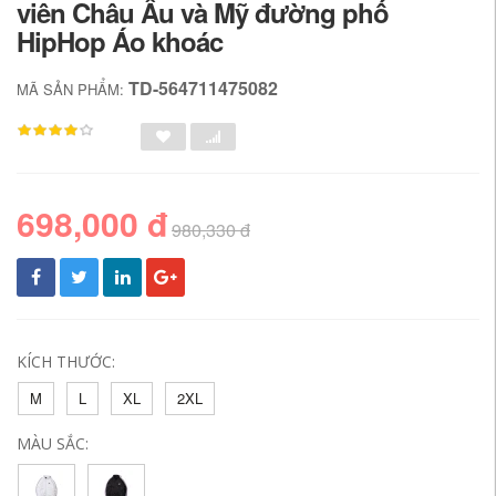
viên Châu Âu và Mỹ đường phố
HipHop Áo khoác
TD-564711475082
MÃ SẢN PHẨM:
698,000 đ
980,330 đ
KÍCH THƯỚC:
M
L
XL
2XL
MÀU SẮC: