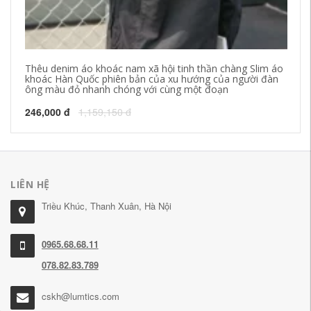
Thêu denim áo khoác nam xã hội tinh thần chàng Slim áo
Su
khoác Hàn Quốc phiên bản của xu hướng của người đàn
Qu
ông màu đỏ nhanh chóng với cùng một đoạn
và
246,000 đ
1,159,150 đ
25
LIÊN HỆ
Triều Khúc, Thanh Xuân, Hà Nội
0965.68.68.11
078.82.83.789
cskh@lumtics.com