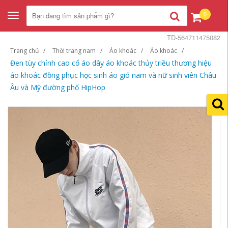
0
Toggle
navigation
TD-564711475082
Trang chủ
Thời trang nam
Áo khoác
Áo khoác
Đen tùy chỉnh cao cổ áo dây áo khoác thủy triều thương hiệu
áo khoác đồng phục học sinh áo gió nam và nữ sinh viên Châu
Âu và Mỹ đường phố HipHop