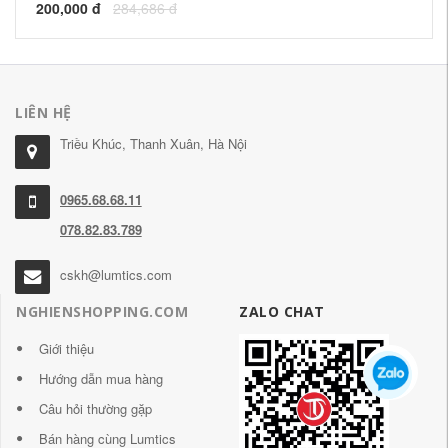
200,000 đ
284,686 đ
21
LIÊN HỆ
Triều Khúc, Thanh Xuân, Hà Nội
0965.68.68.11
078.82.83.789
cskh@lumtics.com
NGHIENSHOPPING.COM
ZALO CHAT
Giới thiệu
Hướng dẫn mua hàng
Câu hỏi thường gặp
Bán hàng cùng Lumtics