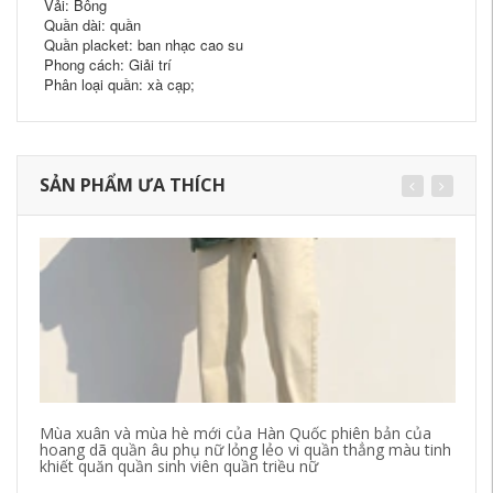
Vải: Bông
Quần dài: quần
Quần placket: ban nhạc cao su
Phong cách: Giải trí
Phân loại quần: xà cạp;
SẢN PHẨM ƯA THÍCH
Mùa xuân và mùa hè mới của Hàn Quốc phiên bản của
Qu
hoang dã quần âu phụ nữ lỏng lẻo vi quần thẳng màu tinh
Hà
khiết quăn quần sinh viên quần triều nữ
sh