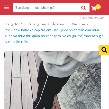
0
Toggle
navigation
TD-563823258423
Trang chủ
Thời trang nam
Áo khoác
Mùa xuân
2018 new baby xà cạp trẻ em Hàn Quốc phiên bản của mùa
xuân và mùa thu quần áo chàng trai và cô gái thể thao bên gió
Slim quần triều