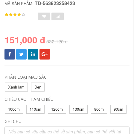
TD-563823258423
MÃ SẢN PHẨM:
151,000 đ
332,120 đ
PHÂN LOẠI MÀU SẮC:
Xanh lam
Đen
CHIỀU CAO THAM CHIẾU:
100cm
110cm
120cm
130cm
80cm
90cm
GHI CHÚ