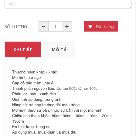
SỐ LƯỢNG:
Đặt hàng
CHI TIẾT
MÔ TẢ
Thương hiệu: khác / khác
Mô hình: xà cạp
Cấp độ bảo mật: Loại A
Thành phần nguyên liệu: Cotton 90% Other 10%
Phân loại màu: xanh đen
Giới tính áp dụng: trung tính
Hàng số: xà cạp thường dải màu trắng
Mô hình thực sự bắn: thực sự bắn với một mô hình
Chiều cao tham khảo: 80cm 90cm 100cm 110cm 120cm
130cm
Eo thắt lưng: trung eo
Áp dụng mùa: mùa xuân và mùa thu