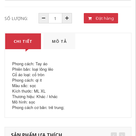
SỐ LƯỢNG:
Đặt hàng
CHI TIẾT
MÔ TẢ
Phong cách: Tay áo
Phiên bản: loại lỏng lẻo
Cổ áo loại: cổ tròn
Phong cách: qi it
Màu sắc: sọc
Kích thước: ML XL
Thương hiệu: Khác / khác
Mô hình: sọc
Phong cách cơ bản: trẻ trung;
SẢN PHẨM ƯA THÍCH