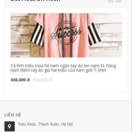
Cá tính triều mùa hè nam ngắn tay áo len nam XL hồng
Có
năm điểm tay áo giả hai triều của nam giới T-Shirt
bé
củ
436,000 đ
822,520 đ
26
LIÊN HỆ
Triều Khúc, Thanh Xuân, Hà Nội