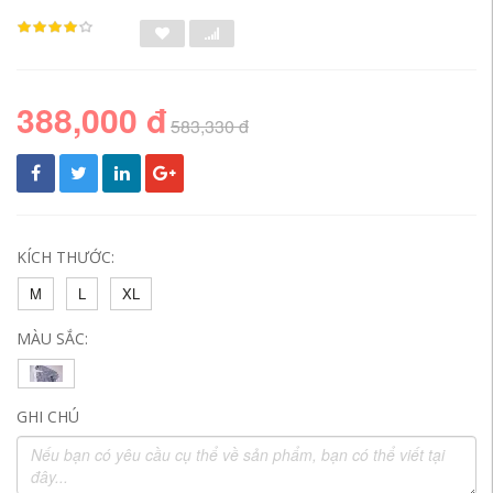
388,000 đ
583,330 đ
KÍCH THƯỚC:
M
L
XL
MÀU SẮC:
GHI CHÚ