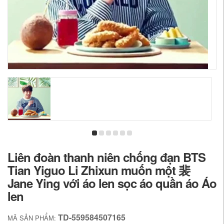
Liên đoàn thanh niên chống đạn BTS
Tian Yiguo Li Zhixun muốn một 裴
Jane Ying với áo len sọc áo quần áo Áo
len
TD-559584507165
MÃ SẢN PHẨM: