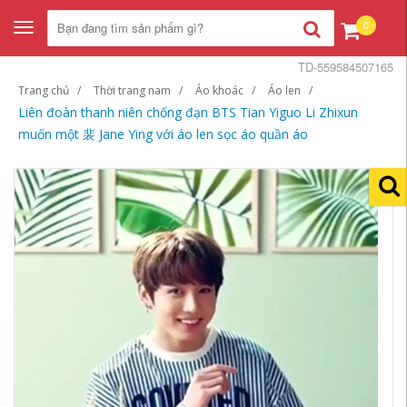
0
Toggle
navigation
TD-559584507165
Trang chủ
Thời trang nam
Áo khoác
Áo len
Liên đoàn thanh niên chống đạn BTS Tian Yiguo Li Zhixun
muốn một 裴 Jane Ying với áo len sọc áo quần áo