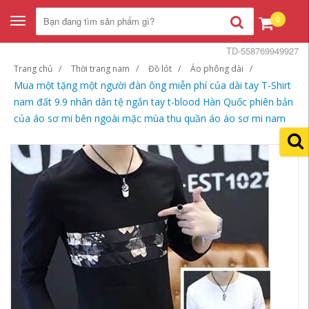
0
Toggle
navigation
TD-558769949927
Trang chủ
Thời trang nam
Đồ lót
Áo phông dài
Mua một tặng một người đàn ông miễn phí của dài tay T-Shirt
nam đất 9.9 nhân dân tệ ngắn tay t-blood Hàn Quốc phiên bản
của áo sơ mi bên ngoài mặc mùa thu quần áo áo sơ mi nam