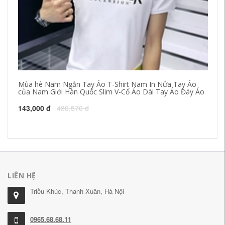
Mùa hè Nam Ngắn Tay Áo T-Shirt Nam In Nửa Tay Áo
Mù
của Nam Giới Hàn Quốc Slim V-Cổ Áo Dài Tay Áo Đáy Áo
sọ
Sh
143,000 đ
480,570 đ
15
LIÊN HỆ
Triều Khúc, Thanh Xuân, Hà Nội
0965.68.68.11