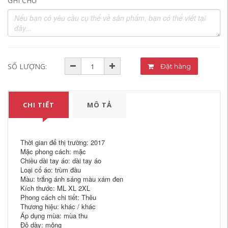
GHI CHÚ
SỐ LƯỢNG:
Đặt hàng
CHI TIẾT
MÔ TẢ
Thời gian để thị trường: 2017
Mặc phong cách: mặc
Chiều dài tay áo: dài tay áo
Loại cổ áo: trùm đầu
Màu: trắng ánh sáng màu xám đen
Kích thước: ML XL 2XL
Phong cách chi tiết: Thêu
Thương hiệu: khác / khác
Áp dụng mùa: mùa thu
Độ dày: mỏng