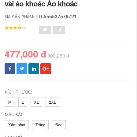
vài áo khoác Áo khoác
TD-555537579721
MÃ SẢN PHẨM:
477,000 đ
903,260 đ
KÍCH THƯỚC:
M
L
XL
2XL
MÀU SẮC:
Xám nhạt
Trắng
Đen