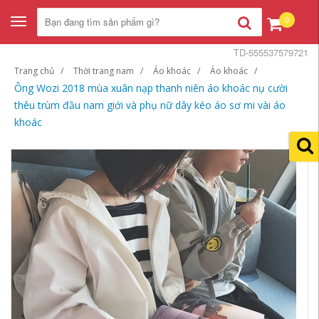
0
Toggle
navigation
TD-555537579721
Trang chủ
Thời trang nam
Áo khoác
Áo khoác
Ông Wozi 2018 mùa xuân nạp thanh niên áo khoác nụ cười
thêu trùm đầu nam giới và phụ nữ dây kéo áo sơ mi vài áo
khoác