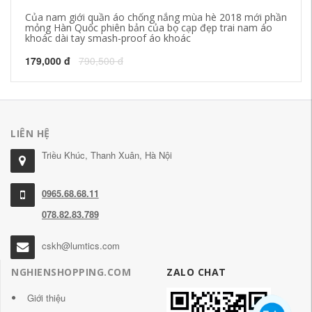
Của nam giới quần áo chống nắng mùa hè 2018 mới phần
Pl
mỏng Hàn Quốc phiên bản của bọ cạp đẹp trai nam áo
kh
khoác dài tay smash-proof áo khoác
ph
179,000 đ
790,500 đ
65
LIÊN HỆ
Triều Khúc, Thanh Xuân, Hà Nội
0965.68.68.11
078.82.83.789
cskh@lumtics.com
NGHIENSHOPPING.COM
ZALO CHAT
Giới thiệu