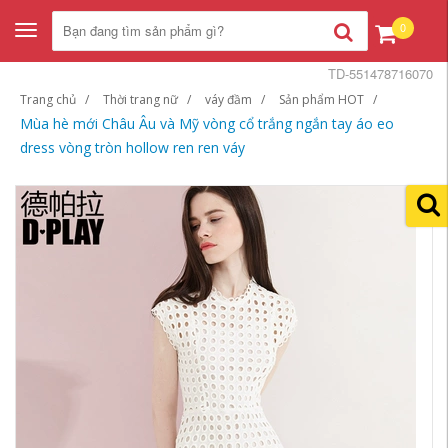
0
Toggle
navigation
TD-551478716070
Trang chủ
Thời trang nữ
váy đầm
Sản phẩm HOT
Mùa hè mới Châu Âu và Mỹ vòng cổ trắng ngắn tay áo eo
dress vòng tròn hollow ren ren váy