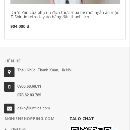
Da Yi Yan của phụ nữ đích thực mùa hè mới ngắn ăn mặc
Gu
T-Shirt in retro tay áo hàng đầu thanh lịch
sọ
904,000 đ
1,
LIÊN HỆ
Triều Khúc, Thanh Xuân, Hà Nội
0965.68.68.11
078.82.83.789
cskh@lumtics.com
NGHIENSHOPPING.COM
ZALO CHAT
Giới thiệu