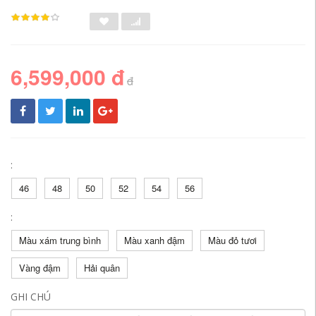
6,599,000 đ
đ
:
46
48
50
52
54
56
:
Màu xám trung bình
Màu xanh đậm
Màu đỏ tươi
Vàng đậm
Hải quân
GHI CHÚ