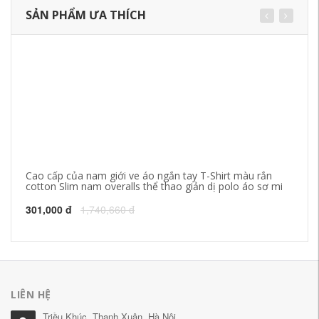
SẢN PHẨM ƯA THÍCH
Cao cấp của nam giới ve áo ngắn tay T-Shirt màu rắn
Pl
cotton Slim nam overalls thể thao giản dị polo áo sơ mi
củ
đá
301,000 đ
1,740,660 đ
69
LIÊN HỆ
Triều Khúc, Thanh Xuân, Hà Nội