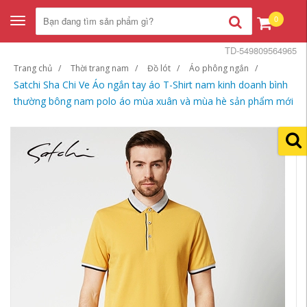
0
Toggle
navigation
TD-549809564965
Trang chủ
Thời trang nam
Đồ lót
Áo phông ngắn
Satchi Sha Chi Ve Áo ngắn tay áo T-Shirt nam kinh doanh bình
thường bông nam polo áo mùa xuân và mùa hè sản phẩm mới