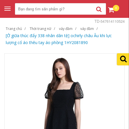
0
Toggle
navigation
TD-547614110524
Trang chủ
Thời trang nữ
váy đầm
váy đầm
[Ở giữa thúc đẩy 338 nhân dân tệ] ochirly châu Âu khi lực
lượng cổ áo thêu tay áo phồng 1HY2081890