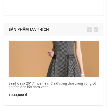
SẢN PHẨM ƯA THÍCH
Saint Geya 2017 mùa hè mới nữ sóng thời trang vòng cổ
Bạ
eo tính đàn hồi đầm voan
ng
1,344,000 đ
94