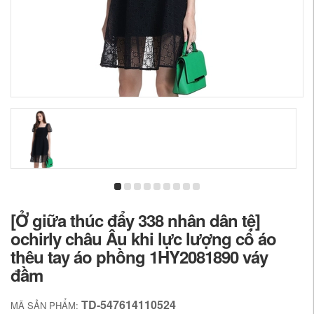
[Ở giữa thúc đẩy 338 nhân dân tệ]
ochirly châu Âu khi lực lượng cổ áo
thêu tay áo phồng 1HY2081890 váy
đầm
TD-547614110524
MÃ SẢN PHẨM: