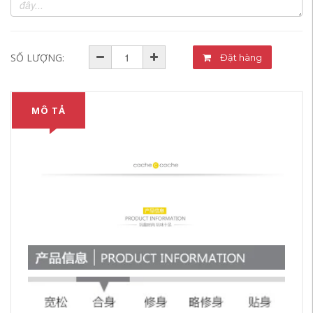
SỐ LƯỢNG:
Đặt hàng
MÔ TẢ