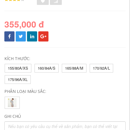
355,000 đ
KÍCH THƯỚC:
155/80A/XS
160/84A/S
165/88A/M
170/92A/L
175/96A/XL
PHÂN LOẠI MÀU SẮC:
GHI CHÚ