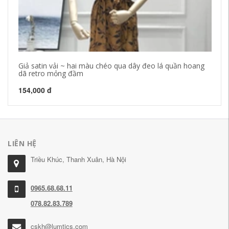
Giả satin vải ~ hai màu chéo qua dây đeo lá quần hoang
20
dã retro mỏng đầm
ng
154,000 đ
30
LIÊN HỆ
Triều Khúc, Thanh Xuân, Hà Nội
0965.68.68.11
078.82.83.789
cskh@lumtics.com