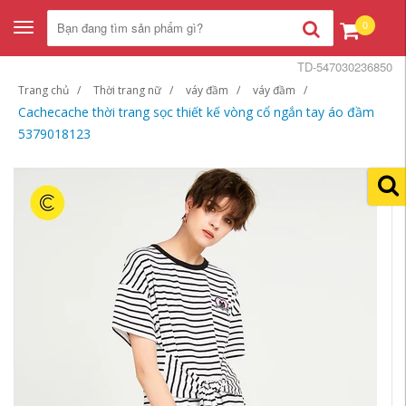
0
Toggle
navigation
TD-547030236850
Trang chủ
Thời trang nữ
váy đầm
váy đầm
Cachecache thời trang sọc thiết kế vòng cổ ngắn tay áo đầm
5379018123