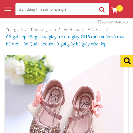
0
Toggle
navigation
TD-546611848707
Trang chủ
Thời trang nam
Áo khoác
Mùa xuân
Cô gái dép công chúa giày trẻ em giày 2018 mùa xuân và mùa
hè mới Hàn Quốc sequin cô gái giày bé giày nửa dép