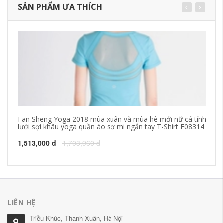
SẢN PHẨM ƯA THÍCH
Fan Sheng Yoga 2018 mùa xuân và mùa hè mới nữ cá tính
20
lưới sợi khâu yoga quần áo sơ mi ngắn tay T-Shirt F08314
ch
Qu
1,513,000 đ
1,703,960 đ
25
LIÊN HỆ
Triều Khúc, Thanh Xuân, Hà Nội