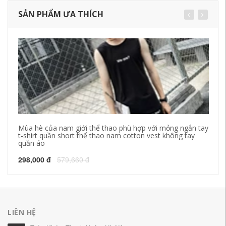
SẢN PHẨM ƯA THÍCH
Mùa hè của nam giới thể thao phù hợp với mỏng ngắn tay
Ti
t-shirt quần short thể thao nam cotton vest không tay
kh
quần áo
xu
298,000 đ
579,660 đ
26
LIÊN HỆ