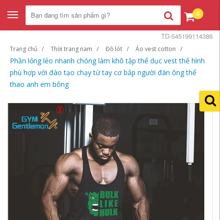
0
Toggle
navigation
TD-545199114386
Trang chủ
Thời trang nam
Đồ lót
Áo vest cotton
Phần lỏng lẻo nhanh chóng làm khô tập thể dục vest thể hình
phù hợp với đào tạo chạy từ tay cơ bắp người đàn ông thể
thao anh em bông