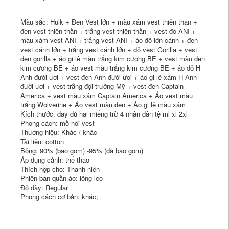
Màu sắc: Hulk + Đen Vest lớn + màu xám vest thiên thần +
đen vest thiên thần + trắng vest thiên thần + vest đỏ ANI +
màu xám vest ANI + trắng vest ANI + áo đỏ lớn cánh + đen
vest cánh lớn + trắng vest cánh lớn + đỏ vest Gorilla + vest
đen gorilla + áo gi lê màu trắng kim cương BE + vest màu đen
kim cương BE + áo vest màu trắng kim cương BE + áo đỏ H
Anh đười ươi + vest đen Anh đười ươi + áo gi lê xám H Anh
đười ươi + vest trắng đội trưởng Mỹ + vest đen Captain
America + vest màu xám Captain America + Áo vest màu
trắng Wolverine + Áo vest màu đen + Áo gi lê màu xám
Kích thước: đầy đủ hai miếng trừ 4 nhân dân tệ ml xl 2xl
Phong cách: mồ hôi vest
Thương hiệu: Khác / khác
Tài liệu: cotton
Bông: 90% (bao gồm) -95% (đã bao gồm)
Áp dụng cảnh: thể thao
Thích hợp cho: Thanh niên
Phiên bản quần áo: lỏng lẻo
Độ dày: Regular
Phong cách cơ bản: khác;