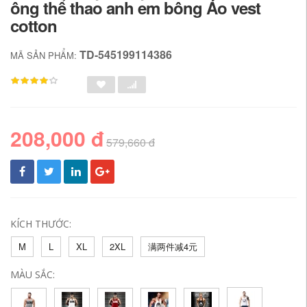
ông thể thao anh em bông Áo vest
cotton
TD-545199114386
MÃ SẢN PHẨM:
208,000 đ
579,660 đ
KÍCH THƯỚC:
M
L
XL
2XL
满两件减4元
MÀU SẮC: