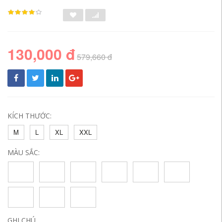
130,000 đ
579,660 đ
KÍCH THƯỚC:
M
L
XL
XXL
MÀU SẮC:
GHI CHÚ