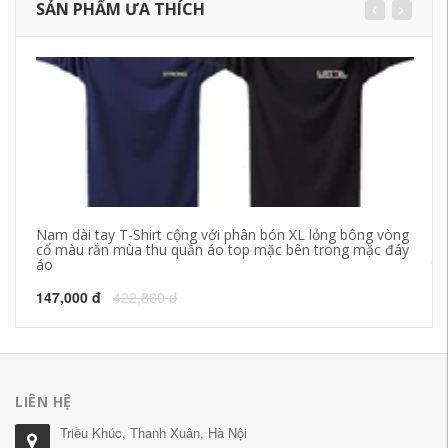
SẢN PHẨM ƯA THÍCH
Nam dài tay T-Shirt cộng với phân bón XL lỏng bông vòng
Ng
cổ màu rắn mùa thu quần áo top mặc bên trong mặc đáy
mỏ
áo
tr
147,000 đ
422,860 đ
29
LIÊN HỆ
Triều Khúc, Thanh Xuân, Hà Nội