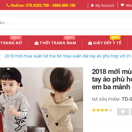
Hotline: 078.8283.789 - 0966.889.186
My Account
Wish
HOT
HOT
MỚI
 TRANG NỮ
THỜI TRANG NAM
GIÀY DÉP Y TẾ
2018 mới mùa xuân bé trai bé mùa xuân dài tay áo phù hợp với 01-
2018 mới mùa
tay áo phù hợ
em ba mảnh 
TD-
MÃ SẢN PHẨM: