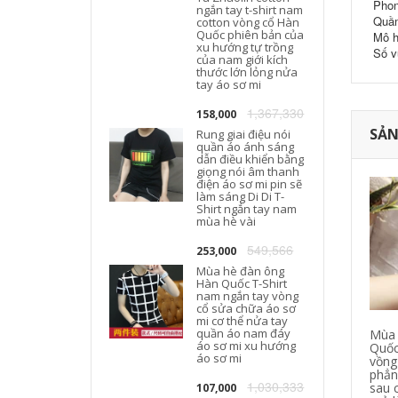
Phon
ngắn tay t-shirt nam
Quần
cotton vòng cổ Hàn
T
Quốc phiên bản của
Mô h
xu hướng tự trồng
Số v
của nam giới kích
thước lớn lỏng nửa
tay áo sơ mi
1,367,330
158,000
SẢN
Rung giai điệu nói
quần áo ánh sáng
dẫn điều khiển bằng
giọng nói âm thanh
điện áo sơ mi pin sẽ
làm sáng Di Di T-
Shirt ngắn tay nam
mùa hè vài
549,566
253,000
Mùa hè đàn ông
Hàn Quốc T-Shirt
nam ngắn tay vòng
cổ sửa chữa áo sơ
mi cơ thể nửa tay
quần áo nam đáy
Mùa 
áo sơ mi xu hướng
Quốc
áo sơ mi
vồng
phẳn
1,030,333
sau 
107,000