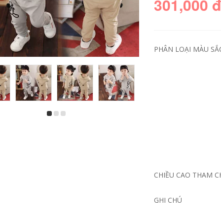
301,000 
PHÂN LOẠI MÀU SẮ
Mùa hè sọc ngắn
Người đàn ông
tay áo thun của
trung niên của ngắn
nam giới phù hợp
tay t-shirt vòng cổ
với phiên bản Hàn
phần mùa hè lỏng
Quốc của xu hướng
trung niên nam
giản dị hoang dã
cotton áo sơ mi cha
đẹp trai áo polo ve
cha nạp
áo bộ quần áo
CHIỀU CAO THAM CH
636,360
246,000
980,330
576,000
Mark Huafei nam
GHI CHÚ
Áo phông nam có
2018 mùa hè băng
cổ, áo phông thời
thanh oxy ngắn tay
trang hè cộc tay
t-shirt nam t-shirt