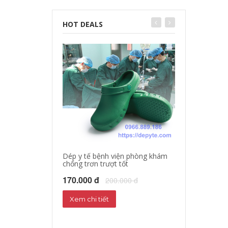
HOT DEALS
Dép y tế bệnh viện phòng khám
chống trơn trượt tốt
Dép sandal y tế
Dép phòng thí 
170.000 đ
200.000 đ
160.000 đ
18
Xem chi tiết
Xem chi tiết