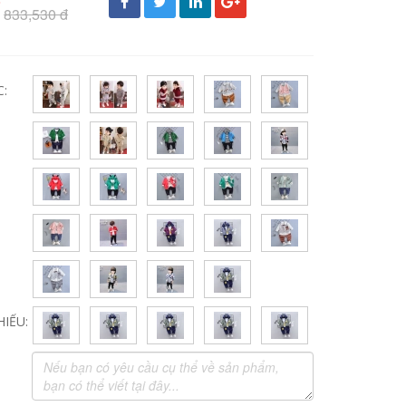
đ
833,530 đ
C:
IẾU: