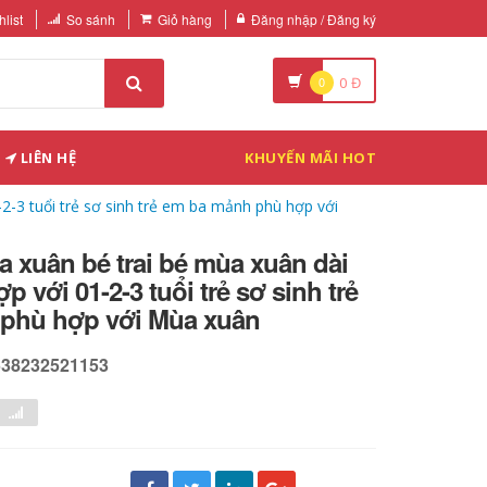
list
So sánh
Giỏ hàng
Đăng nhập / Đăng ký
0
0
Đ
LIÊN HỆ
KHUYẾN MÃI HOT
2-3 tuổi trẻ sơ sinh trẻ em ba mảnh phù hợp với
 xuân bé trai bé mùa xuân dài
p với 01-2-3 tuổi trẻ sơ sinh trẻ
phù hợp với Mùa xuân
538232521153