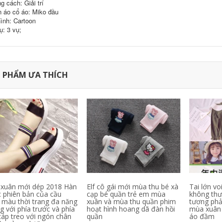
g cách: Giải trí
mi làm việc quần áo
546,630
302,000
 áo cổ áo: Miko đầu
quảng cáo áo sơ mi
inh khiết trắng T-
in diy ngắn tay đồng
ình: Cartoon
Shirt nam giới và
phục đội
ụ: 3 vụ;
phụ nữ ngắn tay
màu rắn t-shirt nửa
343,130
158,000
tay cotton trống cơ
sở quảng cáo áo
C9 Cloud9 đội ngũ
mùa xuân và mùa
dịch vụ chính thức
hè mùa thu cổ tròn
League Of Legends
 PHẨM ƯA THÍCH
e-đội thể thao
cotton ngắn tay tấm
324,780
60,000
vải liệm Jedi T-Shirt
Jiu Mu Wang Nam
nam
Ngắn Tay Áo T-Shirt
2018 Mùa Hè Mới
1,118,000
Thoải Mái Slim
Thanh Niên của
1,367,330
Nam Giới Rắn Màu
Ve Áo Polo áo sơ mi
Mùa hè Ai Meng Te
Jiao 100% lụa ngắn
tay T-Shirt trung
2,021,230
940,000
niên cha kích thước
Nửa tay áo trai tinh
lớn băng lụa nam
khiết màu tinh khiết
màu rắn T-Shirt
trắng Hàn Quốc xu
hướng quần áo T-
xuân mới dép 2018 Hàn
Elf cô gái mới mùa thu bé xà
Tai lớn vo
2,881,660
510,000
Shirt mùa hè t-shirt
 phiên bản của cầu
cạp bé quần trẻ em mùa
không thư
桖 sinh viên hoang
Hồng Kông phong
 màu thời trang đa năng
xuân và mùa thu quần phim
tương ph
dã Slim ngắn tay áo
cách văn học xu
g với phía trước và phía
hoạt hình hoang dã đàn hồi
mùa xuân 
hướng màu sắc phù
cáp treo với ngón chân
quần
áo đầm
hợp với nam ngắn