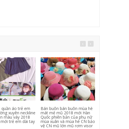
i quần áo trẻ em
Bán buôn bán buôn mùa hè
Mùa xuân và m
ờng xuyên neckline
mát mẻ mũ 2018 mới Hàn
jean mới quần 
ản màu váy 2018
Quốc phiên bản của phụ nữ
quần hoang dã 
mới trẻ em dài tay
mùa xuân và mùa hè CN bảo
giảm béo thời t
vệ CN mũ lớn mũ rơm visor
rửa nóng quần