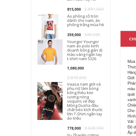
2,881,660
815,000
Áo phông cổ tròn
dành cho nam, áo
phông trắng mùa hè
640,030
359,000
CHI
Youngor Youngor
nam áo polo kinh
doanh bông giản dị
màu vàng ngắn tay
t-shirt nam 5326
Mùa 
Thươ
1,080,000
Hàng
2,815,600
Giới
Phân
Vaasa nam giới và
phụ nữ làm bóng
màu 
bông thêu kim
quái
cương nóng
xanh
sequins vẻ đẹp
Chiề
Mỏng Dusha đầu
chất béo kích thước
Cho 
lớn T-Shirt ngắn tay
Hình
áo triều
Vải:
Độ d
3,608,960
778,000
Áp d
Yu Zhaolin cotton