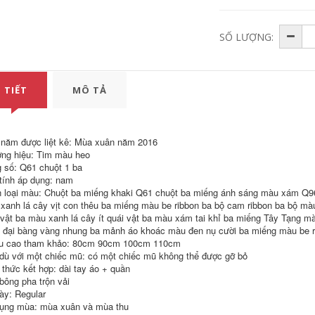
Hàn Quốc phiên
bản của các xu
1,293,930
782,000
hướng của nửa tay
SỐ LƯỢNG:
Thiết kế tương phản
quần áo
của nam giới ngắn
tay áo T-Shirt
1,352,650
694,000
Forever21
Youngor Youngor
mùa hè nam áo sơ
640,030
 TIẾT
MÔ TẢ
359,000
mi polo nam sọc
Áo thun nam ngắn
ngắn tay của nam
tay áo bông
giới kinh doanh
bình thường T-Shirt
nam 5589
640,030
359,000
năm được liệt kê: Mùa xuân năm 2016
ng hiệu: Tim màu heo
1,024,000
VICUTU Nam Ngắn
 số: Q61 chuột 1 ba
Tay Áo Cotton Silk
3,182,600
 tính áp dụng: nam
Blend T-Shirt Kinh
 loại màu: Chuột ba miếng khaki Q61 chuột ba miếng ánh sáng màu xám Q9
Doanh Bình Thường
World Cup Brazil
Ve Áo Màu Rắn Ve
xanh lá cây vịt con thêu ba miếng màu be ribbon ba bộ cam ribbon ba bộ mà
Argentina Đức Bồ
Áo T-Shirt
Đào Nha Anh Pháp
 vật ba màu xanh lá cây ít quái vật ba màu xám tai khỉ ba miếng Tây Tạng m
LOGO Ngắn Tay Áo
 đại bàng vàng nhung ba mảnh áo khoác màu đen nụ cười ba miếng màu be r
Bông Vòng Cổ T-
1,733,000
u cao tham khảo: 80cm 90cm 100cm 110cm
Shirt
dù với một chiếc mũ: có một chiếc mũ không thể được gỡ bỏ
7,666,600
506,260
 thức kết hợp: dài tay áo + quần
243,000
Quần cotton nam
 bông pha trộn vải
giới ngụy trang in áo
Tùy chỉnh vòng cổ
thun ngắn tay áo
ày: Regular
khô nhanh quần áo
Forever21
t-shirt tùy chỉnh văn
ụng mùa: mùa xuân và mùa thu
hóa công ty áo sơ