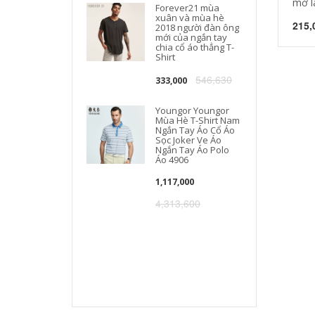
mở l
Forever21 mùa
xuân và mùa hè
215,
2018 người đàn ông
mới của ngắn tay
chia cổ áo thẳng T-
Shirt
546,630
333,000
Youngor Youngor
Mùa Hè T-Shirt Nam
Ngắn Tay Áo Cổ Áo
Sọc Joker Ve Áo
Ngắn Tay Áo Polo
Áo 4906
1,117,000
4,313,600