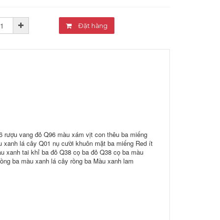
Đặt hàng
6 rượu vang đỏ Q96 màu xám vịt con thêu ba miếng
u xanh lá cây Q01 nụ cười khuôn mặt ba miếng Red ít
àu xanh tai khỉ ba đỏ Q38 cọ ba đỏ Q38 cọ ba màu
ồng ba màu xanh lá cây rồng ba Màu xanh lam