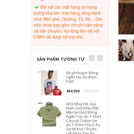
Đối với các mặt hàng có trọng
lượng khá lớn, mặt hàng cồng kềnh
như: Bàn ghế, Giường, Tủ, Kệ... Giá
trên chưa bao gồm chi phí cân nặng
và vận chuyển. Vui lòng liên hệ với
CSKH để được hỗ trợ nhé.
SẢN PHẨM TƯƠNG TỰ
Áo phông in bông
ngắn tay áo thun
nam
786,830
484,000
AFQ Mùa Hè của
Nam Giới Màu Rắn
Mercerized Bông
Ngắn Tay Áo T-Shirt
Casual Cotton Ve
Áo T-Shirt POLO Áo
Sơ Mi Kích Thước
Lớn Nửa Tay Áo