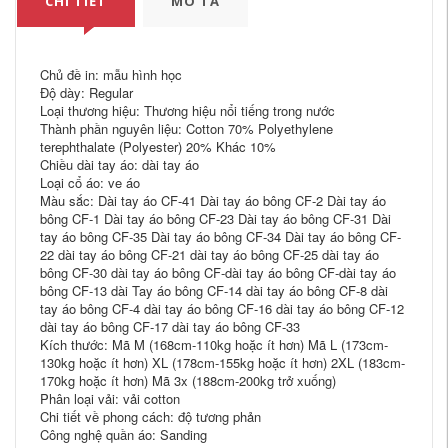
CHI TIẾT
MÔ TẢ
Chủ đề in: mẫu hình học
Độ dày: Regular
Loại thương hiệu: Thương hiệu nổi tiếng trong nước
Thành phần nguyên liệu: Cotton 70% Polyethylene
terephthalate (Polyester) 20% Khác 10%
Chiều dài tay áo: dài tay áo
Loại cổ áo: ve áo
Màu sắc: Dài tay áo CF-41 Dài tay áo bông CF-2 Dài tay áo
bông CF-1 Dài tay áo bông CF-23 Dài tay áo bông CF-31 Dài
tay áo bông CF-35 Dài tay áo bông CF-34 Dài tay áo bông CF-
22 dài tay áo bông CF-21 dài tay áo bông CF-25 dài tay áo
bông CF-30 dài tay áo bông CF-dài tay áo bông CF-dài tay áo
bông CF-13 dài Tay áo bông CF-14 dài tay áo bông CF-8 dài
tay áo bông CF-4 dài tay áo bông CF-16 dài tay áo bông CF-12
dài tay áo bông CF-17 dài tay áo bông CF-33
Kích thước: Mã M (168cm-110kg hoặc ít hơn) Mã L (173cm-
130kg hoặc ít hơn) XL (178cm-155kg hoặc ít hơn) 2XL (183cm-
170kg hoặc ít hơn) Mã 3x (188cm-200kg trở xuống)
Phân loại vải: vải cotton
Chi tiết về phong cách: độ tương phản
Công nghệ quần áo: Sanding