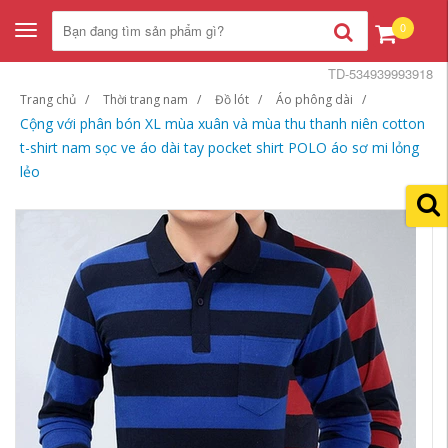
0
Toggle
navigation
TD-534939993918
Trang chủ
Thời trang nam
Đồ lót
Áo phông dài
Cộng với phân bón XL mùa xuân và mùa thu thanh niên cotton
t-shirt nam sọc ve áo dài tay pocket shirt POLO áo sơ mi lỏng
lẻo