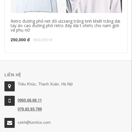
Retro đường phố net đỏ ulzzang trắng tinh khiết trắng dài
Ho
tay áo cao đường phố retro đáy dài t-shirts cho nam giới
tr
và phụ nữ
đỏ
Sh
250,000 đ
892,250 đ
4,
LIÊN HỆ
Triều Khúc, Thanh Xuân, Hà Nội
0965.68.68.11
078.82.83.789
cskh@lumtics.com