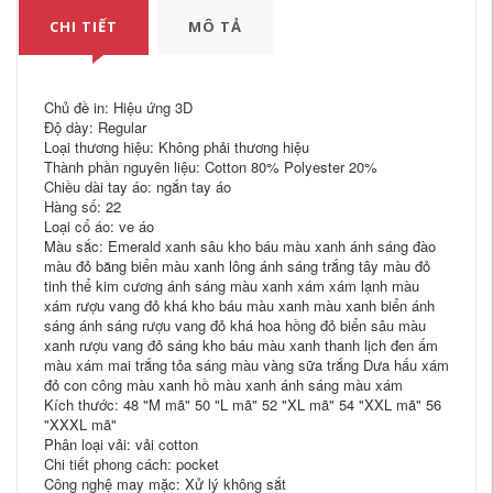
CHI TIẾT
MÔ TẢ
Chủ đề in: Hiệu ứng 3D
Độ dày: Regular
Loại thương hiệu: Không phải thương hiệu
Thành phần nguyên liệu: Cotton 80% Polyester 20%
Chiều dài tay áo: ngắn tay áo
Hàng số: 22
Loại cổ áo: ve áo
Màu sắc: Emerald xanh sâu kho báu màu xanh ánh sáng đào
màu đỏ băng biển màu xanh lông ánh sáng trắng tây màu đỏ
tinh thể kim cương ánh sáng màu xanh xám xám lạnh màu
xám rượu vang đỏ khá kho báu màu xanh màu xanh biển ánh
sáng ánh sáng rượu vang đỏ khá hoa hồng đỏ biển sâu màu
xanh rượu vang đỏ sáng kho báu màu xanh thanh lịch đen ấm
màu xám mai trắng tỏa sáng màu vàng sữa trắng Dưa hấu xám
đỏ con công màu xanh hồ màu xanh ánh sáng màu xám
Kích thước: 48 "M mã" 50 "L mã" 52 "XL mã" 54 "XXL mã" 56
"XXXL mã"
Phân loại vải: vải cotton
Chi tiết phong cách: pocket
Công nghệ may mặc: Xử lý không sắt