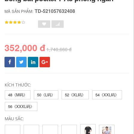
TD-521057632408
MÃ SẢN PHẨM:
352,000 đ
1,740,660 đ
KÍCH THƯỚC:
48《M码》
50《L码》
52《XL码》
54《XXL码》
56《XXXL码》
MÀU SẮC: