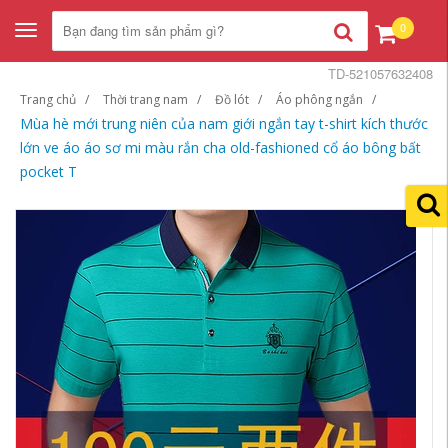
0
Toggle
navigation
TD-521057632408
Trang chủ
Thời trang nam
Đồ lót
Áo phông ngắn
Mùa hè mới trung niên của nam giới ngắn tay t-shirt kích thước
lớn ve áo áo sơ mi màu rắn cha old-fashioned cổ áo bông bất
pocket T