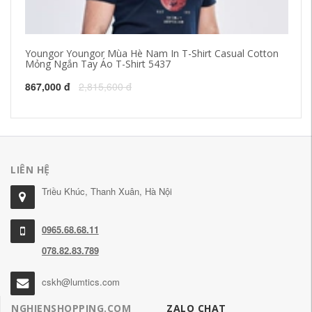
Youngor Youngor Mùa Hè Nam In T-Shirt Casual Cotton
20
Mỏng Ngắn Tay Áo T-Shirt 5437
đã
hư
867,000 đ
2,815,600 đ
15
LIÊN HỆ
Triều Khúc, Thanh Xuân, Hà Nội
0965.68.68.11
078.82.83.789
cskh@lumtics.com
NGHIENSHOPPING.COM
ZALO CHAT