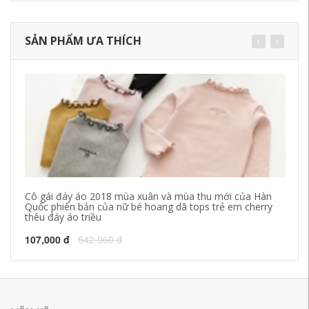
SẢN PHẨM ƯA THÍCH
Cô gái đáy áo 2018 mùa xuân và mùa thu mới của Hàn
Lớ
Quốc phiên bản của nữ bé hoang dã tops trẻ em cherry
xu
thêu đáy áo triều
dị
107,000 đ
542,960 đ
34