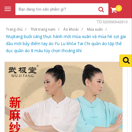
0
Toggle
navigation
TD-520590542913
Trang chủ
Thời trang nam
Áo khoác
Mùa xuân
Wujitang buổi sáng thực hành mới mùa xuân và mùa hè sợi gai
dầu mới bảy điểm tay áo Fu Lu khóa Tai Chi quần áo tập thể
dục quần áo 8 màu tùy chọn thoáng khí