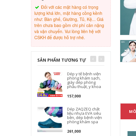
Đối với các mặt hàng có trọng
lượng khá lớn, mặt hàng cồng kềnh
như: Bàn ghế, Giường, Tủ, Kệ... Giá
trên chưa bao gồm chi phí cân nặng
và vận chuyển. Vui lòng liên hệ với
CSKH để được hỗ trợ nhé.
SẢN PHẨM TƯƠNG TỰ
Dép y tế bệnh viện
phòng khám sạch,
giày dép phòng
phẫu thuật, y khoa
157,000
Dép ZAQZEQ chất
MÔ
liệu nhựa EVA siêu
bền, dép bệnh viện
phòng khám spa
261,000