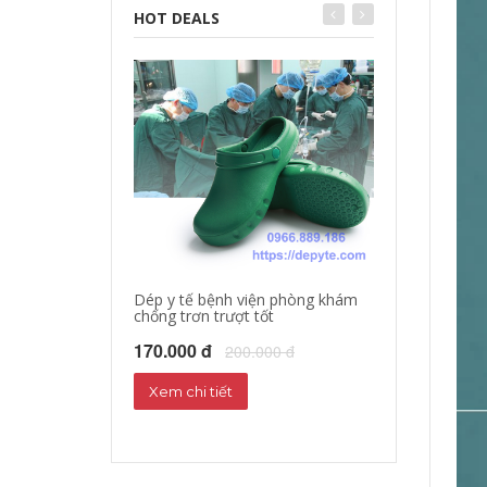
HOT DEALS
Dép y tế bệnh viện phòng khám
chống trơn trượt tốt
Dép sandal y tế
Dép phòng thí 
170.000 đ
200.000 đ
160.000 đ
18
Xem chi tiết
Xem chi tiết