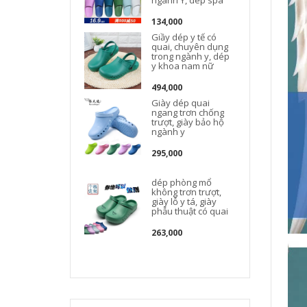
134,000
Giầy dép y tế có
quai, chuyên dụng
trong ngành y, dép
y khoa nam nữ
494,000
Giày dép quai
ngang trơn chống
trượt, giày bảo hộ
ngành y
295,000
dép phòng mổ
không trơn trượt,
giày lỗ y tá, giày
phẫu thuật có quai
263,000