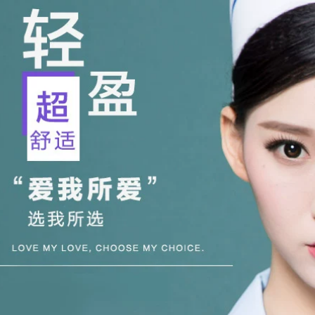
, dép bệnh viện,
nghiệm
0.000 đ