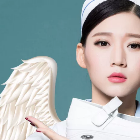
hiệu Nurse, dép đi
giày dép phòng mổ
biển rỗng cổ điển
phẫu thuật, dép đầu
chống trơn trượt
bếp không trượt
nam nữ
203,000
284,000
giày phẫu thuật,
giày đầu bếp ,chống
giày phẫu thuật
thấm nước, chống
thoáng khí không
trượt
trơn trượt đáy mềm
Baotou
342,000
177,000
Giầy dép cao su
bảo hộ lao động
dép nhà tắm,dép
chuyên dụng trong
massage chân
nhà bếp, căng tin
chống trơn trượt
siêu hiệu quả
333,000
303,000
giày dép y tá, giày
lao động trơn không
quai chống trơn
giày y tá mẫu thu
trượt
đông,đế mềm
thoáng khí không
mỏi chân,khử mùi
261,000
tốt
Giày bác sĩ,giày
phẫu thuật đế giày
393,000
không xốp mềm nhẹ
Dép chất liệu EVA
ANNO chuyên dụng
264,000