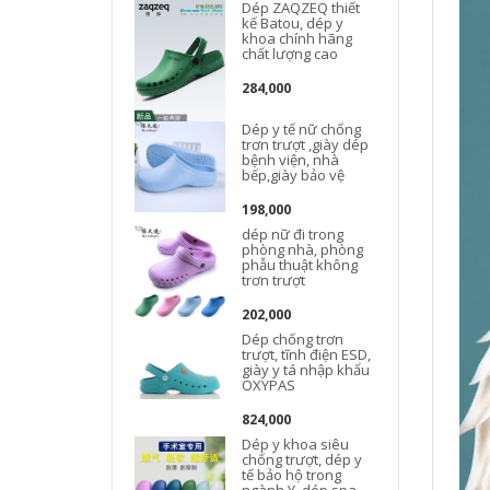
Dép ZAQZEQ thiết
kế Batou, dép y
khoa chính hãng
chất lượng cao
284,000
Dép y tế nữ chống
trơn trượt ,giày dép
bệnh viện, nhà
bếp,giày bảo vệ
198,000
dép nữ đi trong
phòng nhà, phòng
phẫu thuật không
trơn trượt
202,000
Dép chống trơn
trượt, tĩnh điện ESD,
giày y tá nhập khẩu
OXYPAS
824,000
Dép y khoa siêu
chống trượt, dép y
tế bảo hộ trong
ngành Y, dép spa