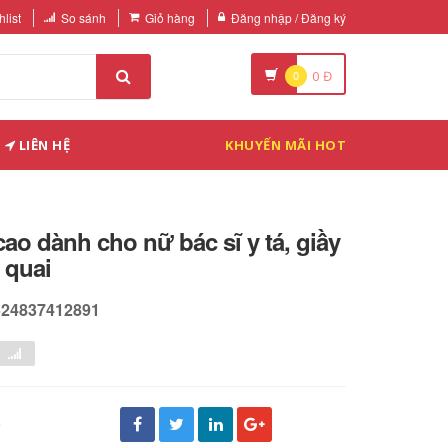
list
So sánh
Giỏ hàng
Đăng nhập / Đăng ký
0
0
Đ
LIÊN HỆ
KHUYẾN MÃI HOT
cao dành cho nữ bác sĩ y tá, giầy
 quai
524837412891
đ