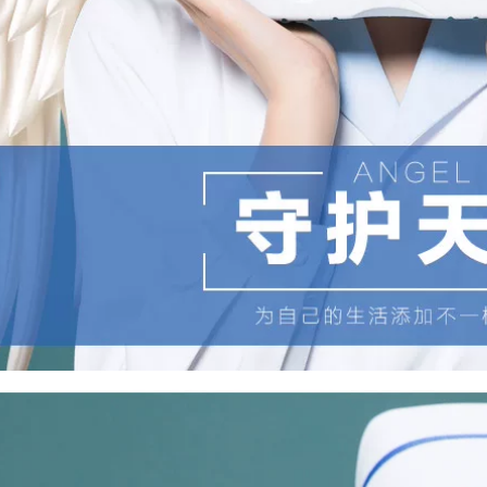
trong bệnh viện,
phòng mổ, dép y tế
giày dép ngành
y,phòng thí nghiệm
chống trượt
344,000
dép y tế chính
157,000
hãng,chống
trượt,mài mòn axit
dép bảo vệ
chuyên dụng trong
Naershi,nhẹ, không
ngành y
trơn trượt, chống
nhỏ giọt, không mùi
637,000
202,000
Dép y khoa có lỗ
chuyên dụng trong
phòng phẫu thuật
Dép cao su thời
dành cho nam nữ
trang nữ mẫu mới
2020,giầy dép y tế
156,000
171,000
Dép Sandal nam
mẫu mới năm 2020
đế mềm không trơn
trượt
284,000