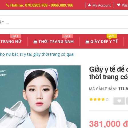
Hotline: 078.8283.789 - 0966.889.186
My Account
Wish
HOT
HOT
MỚI
 TRANG NỮ
THỜI TRANG NAM
GIÀY DÉP Y TẾ
ho nữ bác sĩ y tá, giầy thời trang có quai
Giầy y tế đế 
thời trang có
TD-
MÃ SẢN PHẨM:
381,000 