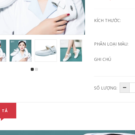
KÍCH THƯỚC:
PHÂN LOẠI MÀU:
GHI CHÚ
giày phẫu thuật eva
dép phòng
đi trong phòng mổ
mổ,phòng thí
chống trơn trượt
nghiệm chống trượt
SỐ LƯỢNG:
260,000
202,000
giày nữ cao cấp,
Dép y tế có quai
giày chuyên dụng
chống tĩnh điện
 TẢ
trong ngành y, thẩm
chuyên dụng trong
mỹ, spa làm đẹp
phòng mổ, phẫu
thật
352,000
261,000
Dép y tế thương