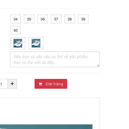
34
35
36
37
38
39
40
Đặt hàng