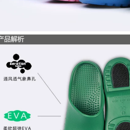
trong bệnh viện,
phòng mổ, dép y tế
giày dép ngành
y,phòng thí nghiệm
chống trượt
344,000
dép y tế chính
157,000
hãng,chống
trượt,mài mòn axit
dép bảo vệ
chuyên dụng trong
Naershi,nhẹ, không
ngành y
trơn trượt, chống
nhỏ giọt, không mùi
637,000
202,000
Dép y khoa có lỗ
chuyên dụng trong
phòng phẫu thuật
Dép cao su thời
dành cho nam nữ
trang nữ mẫu mới
2020,giầy dép y tế
156,000
171,000
Dép Sandal nam
mẫu mới năm 2020
đế mềm không trơn
trượt
284,000