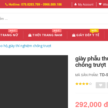
Hotline: 078.8283.789 - 0966.889.186
My Account
Wish
HOT
HOT
MỚI
 TRANG NỮ
THỜI TRANG NAM
GIÀY DÉP Y TẾ
ảo hộ,giày thí nghiệm chống trượt
giày phẫu th
chống trượt
TD-
MÃ SẢN PHẨM:
292,000 