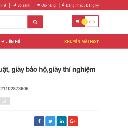
list
So sánh
Giỏ hàng
Đăng nhập / Đăng ký
0
0
Đ
LIÊN HỆ
KHUYẾN MÃI HOT
uật, giày bảo hộ,giày thí nghiệm
521102873606
đ