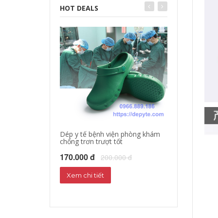
HOT DEALS
Dép y tế bệnh viện phòng khám
chống trơn trượt tốt
Dép sandal y tế
Dép phòng thí 
170.000 đ
200.000 đ
160.000 đ
18
Xem chi tiết
Xem chi tiết