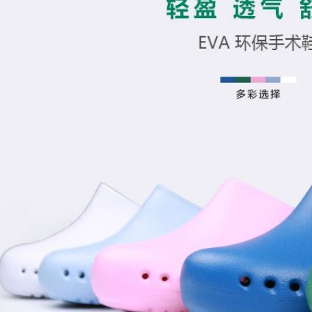
hiệu Nurse, dép đi
giày dép phòng mổ
biển rỗng cổ điển
phẫu thuật, dép đầu
chống trơn trượt
bếp không trượt
nam nữ
203,000
284,000
giày phẫu thuật,
giày đầu bếp ,chống
giày phẫu thuật
thấm nước, chống
thoáng khí không
trượt
trơn trượt đáy mềm
Baotou
342,000
177,000
Giầy dép cao su
bảo hộ lao động
dép nhà tắm,dép
chuyên dụng trong
massage chân
nhà bếp, căng tin
chống trơn trượt
siêu hiệu quả
333,000
303,000
giày dép y tá, giày
lao động trơn không
quai chống trơn
giày y tá mẫu thu
trượt
đông,đế mềm
thoáng khí không
mỏi chân,khử mùi
261,000
tốt
Giày bác sĩ,giày
phẫu thuật đế giày
393,000
không xốp mềm nhẹ
Dép chất liệu EVA
ANNO chuyên dụng
264,000