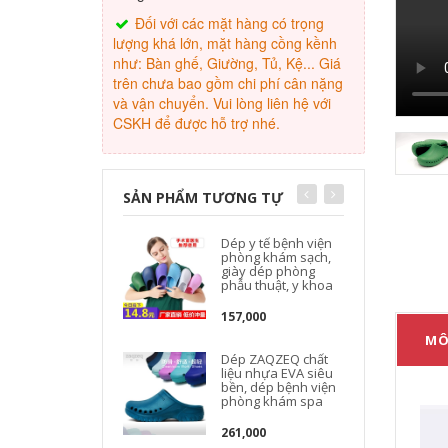
Đối với các mặt hàng có trọng
lượng khá lớn, mặt hàng cồng kềnh
như: Bàn ghế, Giường, Tủ, Kệ... Giá
trên chưa bao gồm chi phí cân nặng
và vận chuyển. Vui lòng liên hệ với
CSKH để được hỗ trợ nhé.
SẢN PHẨM TƯƠNG TỰ
Dép y tế bệnh viện
phòng khám sạch,
giày dép phòng
phẫu thuật, y khoa
157,000
MÔ
Dép ZAQZEQ chất
liệu nhựa EVA siêu
bền, dép bệnh viện
phòng khám spa
261,000