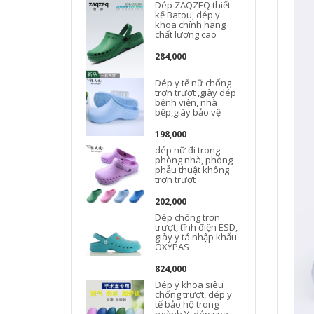
Dép ZAQZEQ thiết
kế Batou, dép y
khoa chính hãng
chất lượng cao
284,000
Dép y tế nữ chống
trơn trượt ,giày dép
bệnh viện, nhà
bếp,giày bảo vệ
198,000
dép nữ đi trong
phòng nhà, phòng
phẫu thuật không
trơn trượt
202,000
Dép chống trơn
trượt, tĩnh điện ESD,
giày y tá nhập khẩu
OXYPAS
824,000
Dép y khoa siêu
chống trượt, dép y
tế bảo hộ trong
ngành Y, dép spa