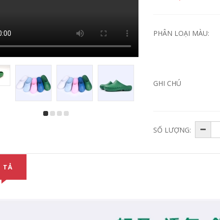
PHÂN LOẠI MÀU:
GHI CHÚ
giày phẫu thuật eva
dép phòng
đi trong phòng mổ
mổ,phòng thí
SỐ LƯỢNG:
chống trơn trượt
nghiệm chống trượt
260,000
202,000
 TẢ
giày nữ cao cấp,
Dép y tế có quai
giày chuyên dụng
chống tĩnh điện
trong ngành y, thẩm
chuyên dụng trong
mỹ, spa làm đẹp
phòng mổ, phẫu
thật
352,000
261,000
Dép y tế thương