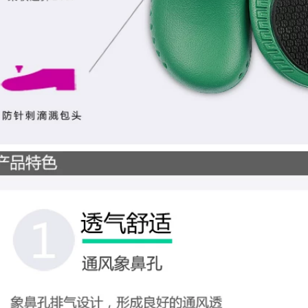
, dép bệnh viện,
nghiệm
0.000 đ