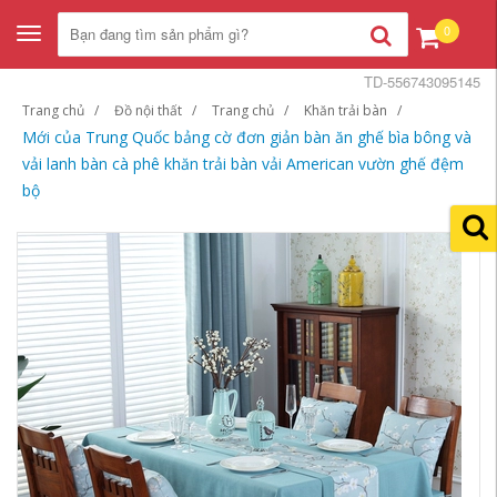
0
Toggle
navigation
TD-556743095145
Trang chủ
Đồ nội thất
Trang chủ
Khăn trải bàn
Mới của Trung Quốc bảng cờ đơn giản bàn ăn ghế bìa bông và
vải lanh bàn cà phê khăn trải bàn vải American vườn ghế đệm
bộ