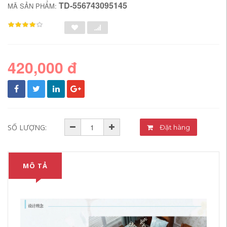
TD-556743095145
MÃ SẢN PHẨM:
420,000 đ
SỐ LƯỢNG:
Đặt hàng
MÔ TẢ