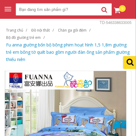
0
Toggle
navigation
TD-546338633005
Trang chủ
Đồ nội thất
Chăn ga gối đệm
Bộ đồ giường trẻ em
Fu anna giường bốn bộ bông phim hoạt hình 1,5 1,8m giường
trẻ em bông tờ quilt bao gồm người đàn ông sản phẩm giường
thiếu niên