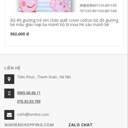
Bộ đồ giường trẻ em chăn quilt cover cotton bộ đồ giường
Fu
bé mẫu giáo nap ba mảnh bộ là mùa hè sáu mảnh bé
hì
rừ
562,000 đ
2,
LIÊN HỆ
Triều Khúc, Thanh Xuân, Hà Nội
0965.68.68.11
078.82.83.789
cskh@lumtics.com
NGHIENSHOPPING.COM
ZALO CHAT