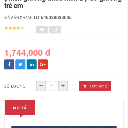
trẻ em
TD-546338633005
MÃ SẢN PHẨM:
1,744,000 đ
SỐ LƯỢNG:
Đặt hàng
MÔ TẢ