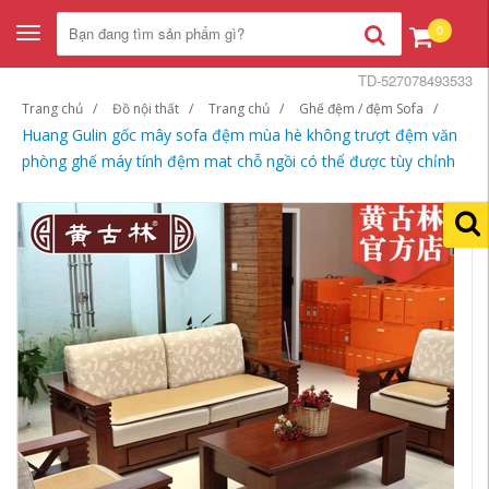
0
Toggle
navigation
TD-527078493533
Trang chủ
Đồ nội thất
Trang chủ
Ghế đệm / đệm Sofa
Huang Gulin gốc mây sofa đệm mùa hè không trượt đệm văn
phòng ghế máy tính đệm mat chỗ ngồi có thể được tùy chỉnh