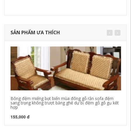
SẢN PHẨM ƯA THÍCH
Bông đệm miếng bọt biển mùa đông gỗ rắn sofa đệm
Mù
sang trọng không trượt băng ghế dự bị đệm gỗ gỗ gụ kết
mù
hợp
10
155,000 đ