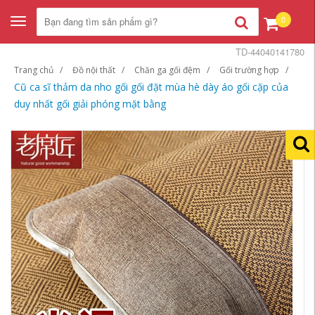
0
Toggle
navigation
TD-44040141780
Trang chủ
Đồ nội thất
Chăn ga gối đệm
Gối trường hợp
Cũ ca sĩ thảm da nho gối gối đặt mùa hè dày áo gối cặp của
duy nhất gối giải phóng mặt bằng