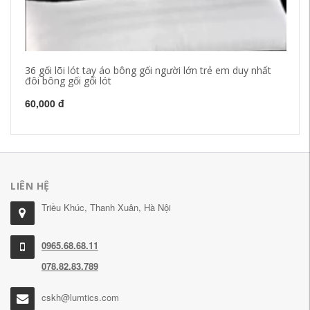
36 gối lõi lót tay áo bông gối người lớn trẻ em duy nhất
Co
đôi bông gối gối lót
Hợ
60,000 đ
14
LIÊN HỆ
Triều Khúc, Thanh Xuân, Hà Nội
0965.68.68.11
078.82.83.789
cskh@lumtics.com